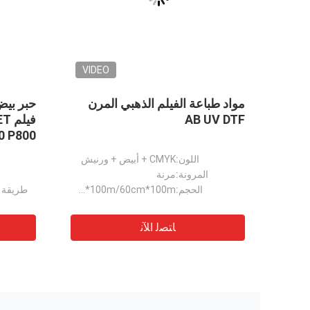
VIDEO
100mic 5kg TPU أبيض مسحوق
Ab Pet Film
الغراء الذوبان الساخن لنقل DTF
0cm Ab Film
30cm UV Dtf
طباعة فيلم
المقاومة الكيميائية:
مقاومة للمواد الكيميائية الخفيفة التي تستخدم عادة في تنظيف القماش
المقاومة
مقاومة الحرارة:
يمكن تحمل درجات حرارة عالية أثناء المعالجة والغسيل
المدى الطويل
مقاومة للمنظفات:
تظل المطبوعات نابضة بالحياة على الرغم من التعرض لمنظفات الغسيل الشائعة
اللون
ﺎﺘﺼﻟ ﺍﻶﻧ
مسحوق DTF الرقيق الصمغ الأبيض نقل ذوبان ساخن مسحوق مقاومة الماء
مسحوق طابعة DTF أبيض 1kg مسحوق نقل ذوبان ساخن لـ L1800
مواد طباعة DTF لتحويل الأنماط