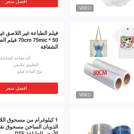
افضل سعر
VIDEO
فيلم الطباعة غير اللاصق غي
50 * 70cm 75mic في
الشفافة
آلة:
طباعة الشاشة
التطبيق:
ملابس
نوع المادة:
فيلم
افضل سعر
VIDEO
1 كيلوغرام من مسحوق الل
الأبيض للطباعة DTF