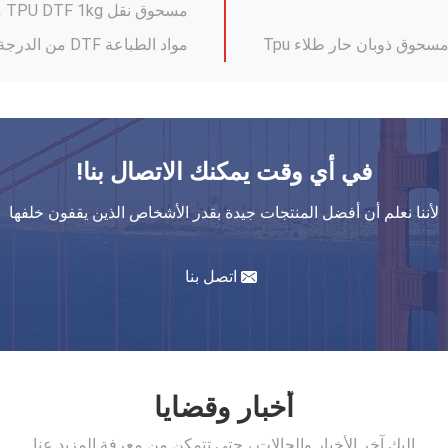
مقاومة المياه مواد الطباعة DTF البيضاء Tpu مسحوق نقل DTF
طباعة الحبر المقاومة للماء DTF للطابعات Epson الطباعة عالية السرعة استهلاك منخفض
مسحوق DTF الملصق 1kg مسحوق ذوبان ساخن أبيض لجهاز هز DTF
حبر فوق البنفسجية المقاومة للماء اللاصقة القوية LED حبر فوق البنفسجية القابلة للشفاء 500 مل 1000 مل
في أي وقت يمكنك الاتصال بنا!
العثور على المواد الطباعة المثالية متطابقة DTF 30cm 60cm DTF نقل فيلم الحيوانات الأليفة لفة الورق فيلم واحد لفة DTF فيلم الحيوانات الأليفة
لأننا نعلم أن أفضل المنتجات جيدة بقدر الأشخاص الذين يقفون خلفها
75mic DTF فيلم لفة جانب مزدوج متطابق 60cm 30cm 33cm فيلم نقل الحرارة بيت
فيلم طابعة A4 / A3 DTF قشر بارد 75U سمك PET فيلم الإفراج غير ملصق
مسحوق ذوبان ساخن 1 كجم لتحويل الأداء
اتصل بنا
مقاوم للكراك TPU DTF مسحوق لاصق لتحويل متعدد الأبعاد وطويل الأمد
أخبار وقضايا
إليك آخر الأخبار والحالات ، حتى تتمكن من معرفة المزيد عنا