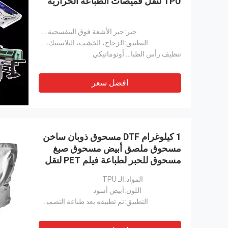
TPU لنقل قميصات الطباعة الحرارية
حبر:
حبر الأشعة فوق البنفسجية CMYKW+VANISH
التطبيق:
الزجاج، الخشب، البلاستيك، المعدن، السيراميك
تنظيف رأس الطباعة:
أوتوماتيكي
افضل سعر
1 كيلوغرام DTF مسحوق ذوبان ساخن
مسحوق ملصق أبيض مسحوق صبغ
مسحوق للحبر لطباعة فيلم PET لنقل
الحرارة
المواد:
الـ TPU
اللون:
أبيض أسود
التطبيق:
تم تطبيقه بعد طباعة التصميم على فيلم DTF والمعالجة لربط الطباعة على النسيج