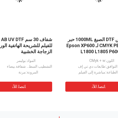
VIDEO
VIDEO
UV Dtf Transfer 
مواد طباعة الفيلم الذهبي المرن
AB UV DTF
Roll 30*10
Transfer Dtf A3 
:
المواد الكيميائية، الخدش، الأشعة فوق البنفسجية
اللون:
CMYK + أبيض + ورنيش
:
طويلة الأمد
المرونة:
مرنة
:
CMYK + أبيض + ورنيش
الحجم:
*100m/60cm*100m
العثور على المواد الطباعة المثالية متطابقة DTF 30cm 60cm DTF نقل فيلم الحيوانات الأليفة لفة الورق فيلم واحد لفة DTF فيلم الحيوانات الأليفة
ﺎﺘﺼﻟ ﺍﻶﻧ
ﺎﺘﺼﻟ ﺍﻶﻧ
75mic DTF فيلم لفة جانب مزدوج متطابق 60cm 30cm 33cm فيلم نقل الحرارة بيت
فيلم طابعة A4 / A3 DTF قشر بارد 75U سمك PET فيلم الإفراج غير ملصق
مسحوق ذوبان ساخن 1 كجم لتحويل الأداء
مقاوم للكراك TPU DTF مسحوق لاصق لتحويل متعدد الأبعاد وطويل الأمد
مسحوق نقل TPU DTF 1kg مسحوق ملصق أبيض ذوبان ساخن للأنسجة