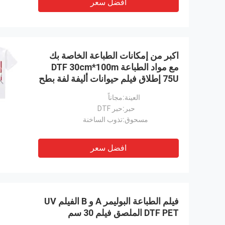
افضل سعر
اكبر من إمكانات الطباعة الخاصة بك
مع مواد الطباعة DTF 30cm*100m
75U إطلاق فيلم حيوانات أليفة لفة بطح
بارد مزدوج الجانب
العينة:
مجاناً
حبر:
حبر DTF
مسحوق:
تذوب الساخنة
افضل سعر
فيلم الطباعة البوليمر A و B الفيلم UV
DTF PET الملصق فيلم 30 سم