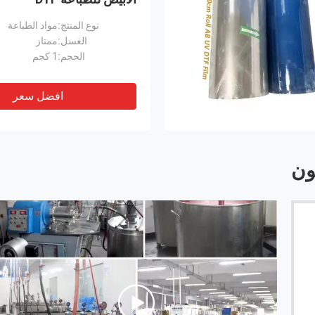
نوع المنتج:
مواد الطباعة
الغسل:
ممتاز
الحجم:
1 كجم
افضل سعر
ون
 أطلب فيها الحبر والمعالجة المسبقة
مع منتجات عالية الجودة وفريق
 إنه لمن دواعي سروري العمل
أفضل مصنع تعاوني لدينا في ا
داًأوصي بهذا المورد
------ أنتوني