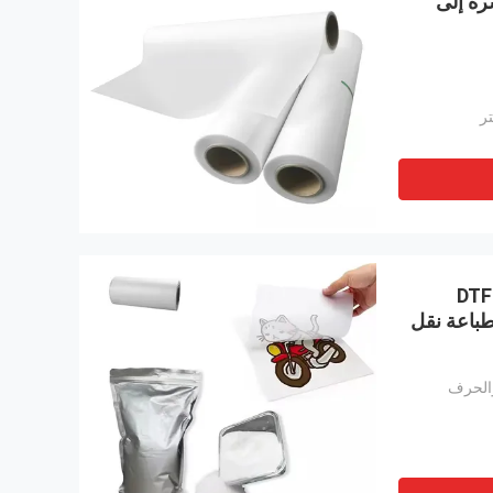
رة إلى
TPU DTF مسحوق اللاصق DTF
باعة نقل
والحرف