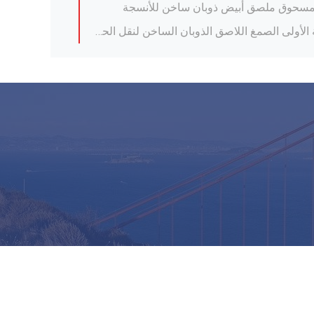
مواد الطباعة DTF من الدرجة الأولى الصمغ اللاصق الذوبان الساخن لنقل الحرارة للقميص
مسحوق DTF عالي التمدد الرقيق TPU مسحوق الذوبان الساخن لطباعة نقل الحرارة للقميص
مسحوق طابعة DTF لنقل الحرارة في المنسوجات 1kg أبيض أسود مسحوق لصق ذوبان ساخن
60 سم طابعة دي تي إف فيلم بارد حار قشر متطابق فيلم بي تي دي تي إف طابعة دي تي إف مباشرة إلى قميص