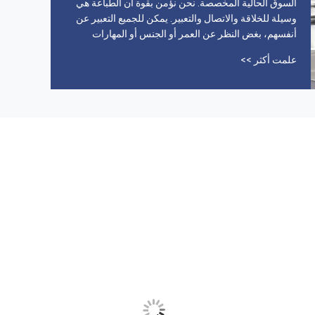
السوق الحالية المخصصة. نحن نؤمن بقوة أن الطباعة هي
------ إبراهيم
وسيلة للخلاقة والاتصال والتعبير. يمكن للجميع التعبير عن
أنفسهم، بغض النظر عن العمر أو الجنس أو المهارات
التقنية.كل صورة مطبوعة تحمل شرارة الإبداعلذلك، نحن
علمت أكثر >>
ملتزمون بتقديم حلول طباعة استثنائية وسهلة التكرار سواء
كانت قمصان، أكياس قماش، أو أدوات منزلية...