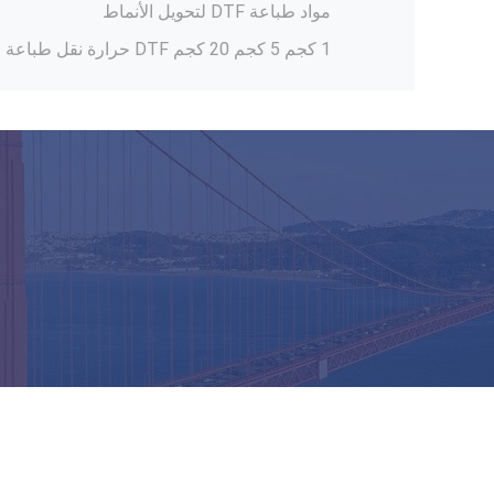
1 كجم 5 كجم 20 كجم DTF حرارة نقل طباعة مسحوق ذوبان حار طلاء Tpu
مسحوق ملصق DTF الأبيض الذوبان الساخن لتحويل الحرارة في الطباعة DTF
1 كيلوغرام من مسحوق DTF ذوبان ساخن أبيض رقمي
مسحوق DTF الرقيق الصمغ الأبيض نقل ذوبان ساخن مسحوق مقاومة الماء
مسحوق طابعة DTF أبيض 1kg مسحوق نقل ذوبان ساخن لـ L1800