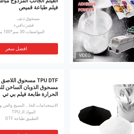
الفيلم الجانب المزدوج مباش
فيلم طباعة قميص
مسحوق:
دتف
قشر:
دافيء
المواصفات:
30 سم*100 متر
افضل سعر
VIDEO
مسحوق الذوبان الساخن للط
الحرارة طابعة فيلم بي تي
الاستخدامات الخاصة للمنتج:
النسيج والفن 
المواد:
الـ TPU
التطبيق:
طباعة DTF