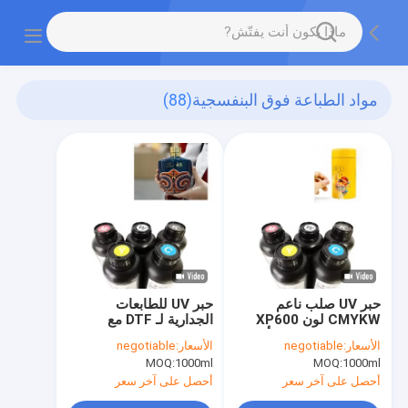
مواد الطباعة فوق البنفسجية
(88)
حبر UV صلب ناعم
حبر UV للطابعات
CMYKW لون XP600
الجدارية لـ DTF مع
TX800 Dx5 Dx7 رأس
Epson i3200 i1600
الأسعار:
negotiable
الأسعار:
negotiable
الطباعة 500ML
XP600 TX800
MOQ:
1000ml
MOQ:
1000ml
أحصل على آخر سعر
أحصل على آخر سعر