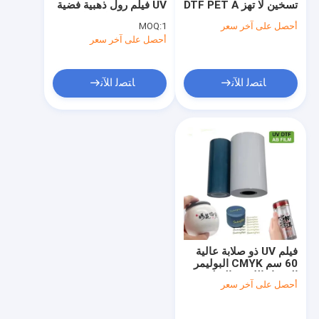
تسخين لا تهز DTF PET A
UV فيلم رول ذهبية فضية
B فيلم نقل UV
A1 Ab UV فيلم نقل
أحصل على آخر سعر
1
MOQ:
أحصل على آخر سعر
ﺎﺘﺼﻟ ﺍﻶﻧ
ﺎﺘﺼﻟ ﺍﻶﻧ
فيلم UV ذو صلابة عالية
60 سم CMYK البوليمر
البيضاء اللامعة الفيلم A +
أحصل على آخر سعر
B