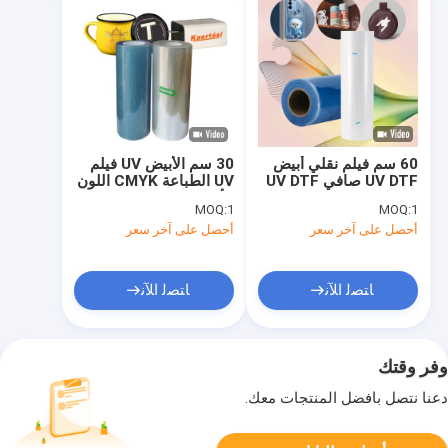
60 سم فيلم نقلي أبيض
30 سم الأبيض UV فيلم
UV DTF صافي UV DTF
UV الطباعة CMYK اللون
Ab Film للشاشة الهاتفية
الأبيض للزجاج الجلد
MOQ:
1
MOQ:
1
الزجاجة الخشبية
المعدن الأكريليك
أحصل على آخر سعر
أحصل على آخر سعر
ﺎﺘﺼﻟ ﺍﻶﻧ
ﺎﺘﺼﻟ ﺍﻶﻧ
وفر وقتك
دعنا نتصل بأفضل المنتجات معك.