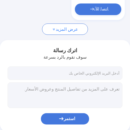
ﺎﺘﺼﻟ ﺍﻶﻧ
عرض المزيد
اترك رسالة
سوف نقوم بالرد بسرعة
استمر