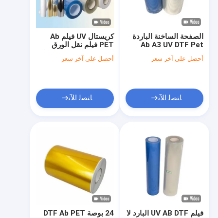
حول بنا
جولة في المعمل
الصفحة الساخنة الباردة
كريستال UV فيلم Ab
Ab A3 UV DTF Pet
PET فيلم نقل الورق
ضبط الجودة
Film Roll شفاف DTF
للكرتون / المعدن / الجلد
أحصل على آخر سعر
أحصل على آخر سعر
Transfer Film 60cm
حسب الطلب
طلب اقتباس
ﺎﺘﺼﻟ ﺍﻶﻧ
ﺎﺘﺼﻟ ﺍﻶﻧ
مواد الطباعة فوق البنفسجية
مواد الطباعة دي تي إف
مسحوق الطباعة المنسحب
فيلم الطباعة الضوئية
مواد الطباعة بالترقية
فيلم UV AB DTF البارد لا
24 بوصة DTF Ab PET