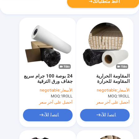
أعط متطلباتك
المقاومة الحرارية
24 بوصة 100 جرام سريع
المقاومة للحرارة
جفاف ورق الترقية
المقاومة للحرارة
لبرنامج إيه بي
الأسعار:
negotiable
الأسعار:
negotiable
70GSM 64 بوصة الورق
Surecolor F570
MOQ:
1ROLL
MOQ:
1ROLL
النقل للطباعة التخفيض
الطابعة
أحصل على آخر سعر
أحصل على آخر سعر
ﺎﺘﺼﻟ ﺍﻶﻧ
ﺎﺘﺼﻟ ﺍﻶﻧ