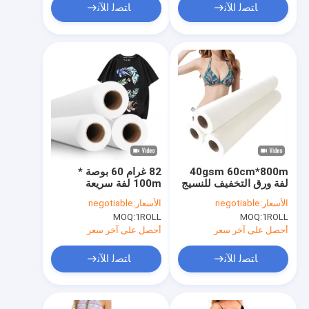
ﺎﺘﺼﻟ ﺍﻶﻧ
ﺎﺘﺼﻟ ﺍﻶﻧ
40gsm 60cm*800m
82 غرام 60 بوصة *
لفة ورق التخفيف للنسيج
100m لفة سريعة
البوليستر مع حبر الطباعة
الجفاف الورق التخفيف
الأسعار:
negotiable
الأسعار:
negotiable
الرقمية
لفة نقل الحرارة ورق
MOQ:
1ROLL
MOQ:
1ROLL
الطباعة للتخفيف
أحصل على آخر سعر
أحصل على آخر سعر
ﺎﺘﺼﻟ ﺍﻶﻧ
ﺎﺘﺼﻟ ﺍﻶﻧ