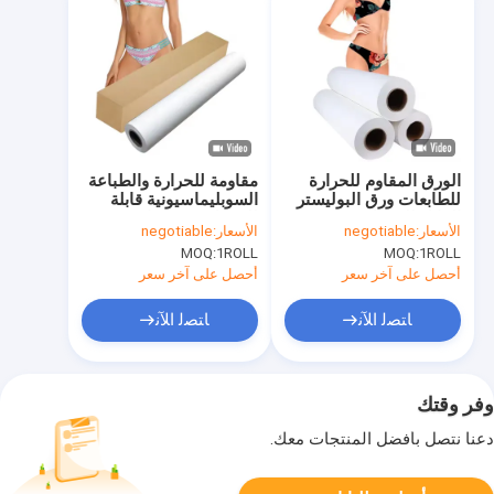
الورق المقاوم للحرارة
مقاومة للحرارة والطباعة
للطابعات ورق البوليستر
السوبليماسيونية قابلة
القابل للغسيل
للغسيل 100 غرام من
الأسعار:
negotiable
الأسعار:
negotiable
الورق النقل البوليستر
MOQ:
1ROLL
MOQ:
1ROLL
أحصل على آخر سعر
أحصل على آخر سعر
ﺎﺘﺼﻟ ﺍﻶﻧ
ﺎﺘﺼﻟ ﺍﻶﻧ
وفر وقتك
دعنا نتصل بأفضل المنتجات معك.