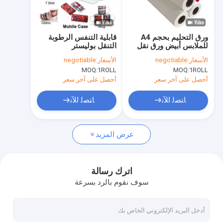
حول بنا
جولة في المعمل
ورق التحليم بحجم A4
قابلية التنفس الرطوبة
للملابس أبيض ورق نقل
التنقل بوليستر
ضبط الجودة
100 غرام في لفة
سوبليماسيون النسيج لفة
الأسعار:
negotiable
الأسعار:
negotiable
للطباعة التحليمي
200m 300m
MOQ:
1ROLL
MOQ:
1ROLL
طلب اقتباس
أحصل على آخر سعر
أحصل على آخر سعر
ﺎﺘﺼﻟ ﺍﻶﻧ
ﺎﺘﺼﻟ ﺍﻶﻧ
مواد الطباعة فوق البنفسجية
عرض المزيد
مواد الطباعة دي تي إف
مسحوق الطباعة المنسحب
اترك رسالة
سوف نقوم بالرد بسرعة
فيلم الطباعة الضوئية
مواد الطباعة بالترقية