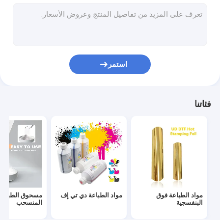
استمر
فئاتنا
مواد الطباعة فوق
مواد الطباعة دي تي إف
مسحوق الطباعة
البنفسجية
المنسحب