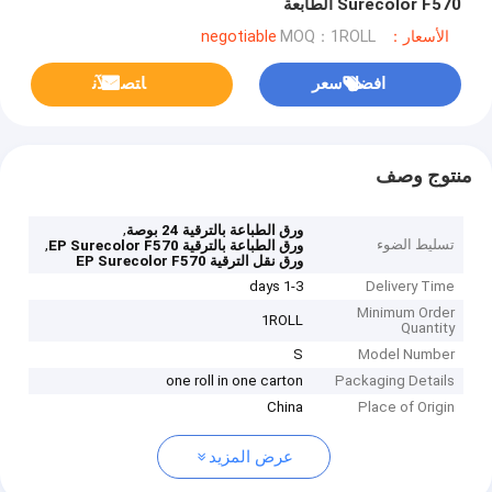
Surecolor F570 الطابعة
MOQ：1ROLL
الأسعار：negotiable
ﺎﺘﺼﻟ ﺍﻶﻧ
افضل سعر
منتوج وصف
,
ورق الطباعة بالترقية 24 بوصة
,
تسليط الضوء
ورق الطباعة بالترقية EP Surecolor F570
ورق نقل الترقية EP Surecolor F570
1-3 days
Delivery Time
Minimum Order
1ROLL
Quantity
S
Model Number
one roll in one carton
Packaging Details
China
Place of Origin
عرض المزيد