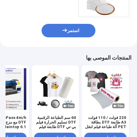
DTF مسحوق أبيض
استمر
المنتجات الموصى بها
220 فولت / 110 فولت
60 سم الطباعة الرقمية
s 4m/h
A3 طابعة DTF بطاقة
DTF تسليم الحرارة فيلم
DTF مع مزج ا
PET آلة طباعة فيلم لنقل
بي تي DTF طابعة فيلم
Maintop 6.1 البرنامج
قميص
رجال حذاء قميص قماش
طباعة ورق بي تي