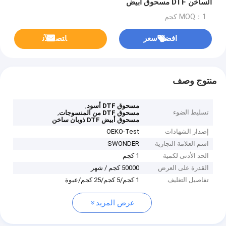
الساخن DTF مسحوق أبيض
MOQ：1 كجم
افضل سعر
ﺎﺘﺼﻟ ﺍﻶﻧ
منتوج وصف
,
مسحوق DTF أسود
تسليط الضوء
,
مسحوق DTF من المنسوجات
مسحوق أبيض DTF ذوبان ساخن
إصدار الشهادات
OEKO-Test
اسم العلامة التجارية
SWONDER
الحد الأدنى لكمية
1 كجم
القدرة على العرض
50000 كجم / شهر
تفاصيل التغليف
1 كجم/5 كجم/25 كجم/عبوة
عرض المزيد