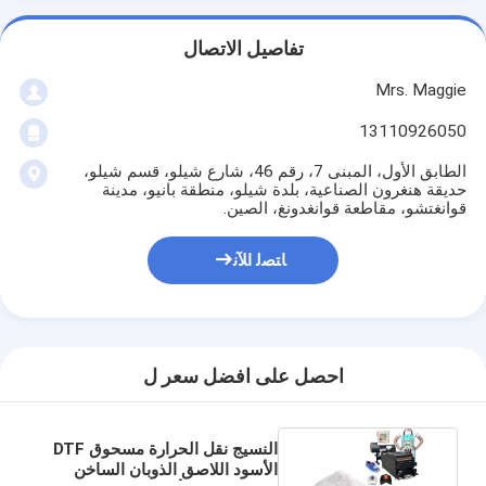
تفاصيل الاتصال
Mrs. Maggie
13110926050
الطابق الأول، المبنى 7، رقم 46، شارع شيلو، قسم شيلو،
حديقة هنغرون الصناعية، بلدة شيلو، منطقة بانيو، مدينة
قوانغتشو، مقاطعة قوانغدونغ، الصين.
ﺎﺘﺼﻟ ﺍﻶﻧ
احصل على افضل سعر ل
النسيج نقل الحرارة مسحوق DTF
الأسود اللاصق الذوبان الساخن