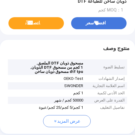
ذوبان ساخن للطباعة DTF
MOQ：1 كجم
افضل سعر
ﺎﺘﺼﻟ ﺍﻶﻧ
منتوج وصف
,
مسحوق ذوبان DTF الملصق
تسليط الضوء
,
1 كجم من مسحوق DTF الذوبان
dtf tpu مسحوق ذوبان ساخن
إصدار الشهادات
OEKO-Test
اسم العلامة التجارية
SWONDER
الحد الأدنى لكمية
1 كجم
القدرة على العرض
50000 كجم / شهر
تفاصيل التغليف
1 كجم/5 كجم/25 كجم/عبوة
عرض المزيد