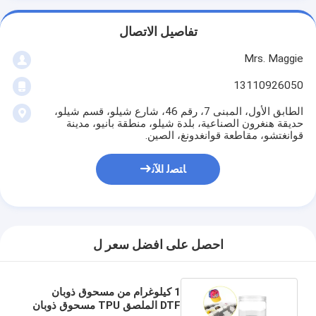
تفاصيل الاتصال
Mrs. Maggie
13110926050
الطابق الأول، المبنى 7، رقم 46، شارع شيلو، قسم شيلو،
حديقة هنغرون الصناعية، بلدة شيلو، منطقة بانيو، مدينة
قوانغتشو، مقاطعة قوانغدونغ، الصين.
ﺎﺘﺼﻟ ﺍﻶﻧ
احصل على افضل سعر ل
1 كيلوغرام من مسحوق ذوبان
DTF الملصق TPU مسحوق ذوبان