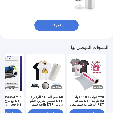
ساخن للطباعة DTF
استمر
المنتجات الموصى بها
220 فولت / 110 فولت
60 سم الطباعة الرقمية
s 4m/h
A3 طابعة DTF بطاقة
DTF تسليم الحرارة فيلم
DTF مع مزج ا
PET آلة طباعة فيلم لنقل
بي تي DTF طابعة فيلم
Maintop 6.1 البرنامج
قميص
رجال حذاء قميص قماش
طباعة ورق بي تي