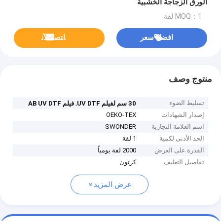
الورق الزجاجة الخشبية
MOQ：1 لفة
افضل سعر
ﺎﺘﺼﻟ ﺍﻶﻧ
منتوج وصف
تسليط الضوء
,
30 سم لفيلم UV DTF
فيلم AB UV DTF
إصدار الشهادات
OEKO-TEX
اسم العلامة التجارية
SWONDER
الحد الأدنى لكمية
1 لفة
القدرة على العرض
2000 لفة يومياً
تفاصيل التغليف
كرتون
عرض المزيد