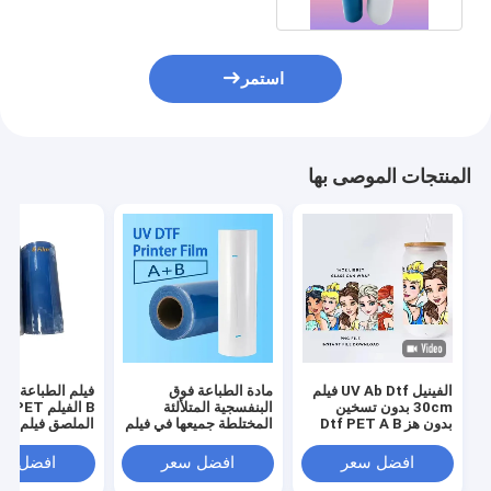
استمر
المنتجات الموصى بها
الفينيل UV Ab Dtf فيلم
مادة الطباعة فوق
30cm بدون تسخين
البنفسجية المتلألئة
B الفيلم T
بدون هز Dtf PET A B
المختلطة جميعها في فيلم
الملصق فيلم 30 سم
فيلم نقل
نقل UV Dtf واحد
للطابعة UV Dtf
افضل سعر
افضل سعر
افضل سع