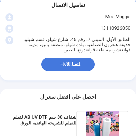
تفاصيل الاتصال
Mrs. Maggie
13110926050
الطابق الأول، المبنى 7، رقم 46، شارع شيلو، قسم شيلو،
حديقة هنغرون الصناعية، بلدة شيلو، منطقة بانيو، مدينة
قوانغتشو، مقاطعة قوانغدونغ، الصين.
ﺎﺘﺼﻟ ﺍﻶﻧ
احصل على افضل سعر ل
شفاف 30 سم AB UV DTF لفيلم
للفيلم للشريحة الهاتفية الورق
الزجاجة الخشبية