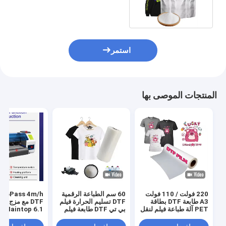
الحرارة طباعة قميص
استمر
المنتجات الموصى بها
220 فولت / 110 فولت
60 سم الطباعة الرقمية
s 4m/h
A3 طابعة DTF بطاقة
DTF تسليم الحرارة فيلم
DTF مع مزج ا
PET آلة طباعة فيلم لنقل
بي تي DTF طابعة فيلم
Maintop 6.1 البرنامج
قميص
رجال حذاء قميص قماش
طباعة ورق بي تي