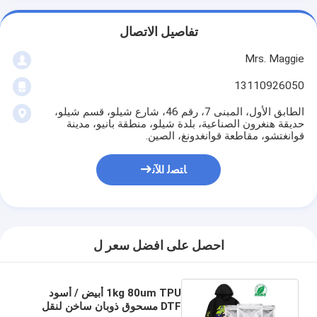
تفاصيل الاتصال
Mrs. Maggie
13110926050
الطابق الأول، المبنى 7، رقم 46، شارع شيلو، قسم شيلو،
حديقة هنغرون الصناعية، بلدة شيلو، منطقة بانيو، مدينة
قوانغتشو، مقاطعة قوانغدونغ، الصين.
ﺎﺘﺼﻟ ﺍﻶﻧ
احصل على افضل سعر ل
1kg 80um TPU أبيض / أسود
DTF مسحوق ذوبان ساخن لنقل