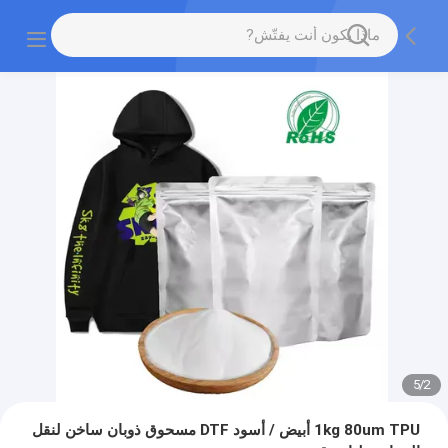
5
/
2
1kg 80um TPU أبيض / أسود DTF مسحوق ذوبان ساخن لنقل