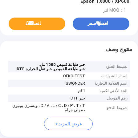
Epson TX800 / XP600
MOQ：1 لتر
افضل سعر
ﺎﺘﺼﻟ ﺍﻶﻧ
منتوج وصف
,
حبر طباعة قميص 1000 مل
تسليط الضوء
,
حبر طباعة القميص
حبر نقل الحرارة DTF
إصدار الشهادات
OEKO-TEST
اسم العلامة التجارية
SWONDER
الحد الأدنى لكمية
1 لتر
رقم الموديل
حبر DTF
D / A ، L / C ، D / P ، T / T ، ويسترن يونيون
شروط الدفع
، موني جرام
عرض المزيد