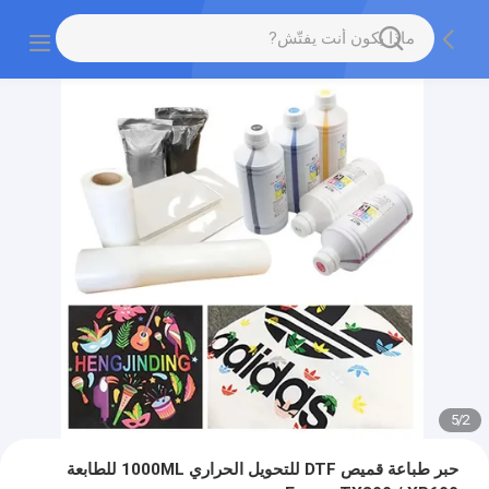
5
/
2
حبر طباعة قميص DTF للتحويل الحراري 1000ML للطابعة