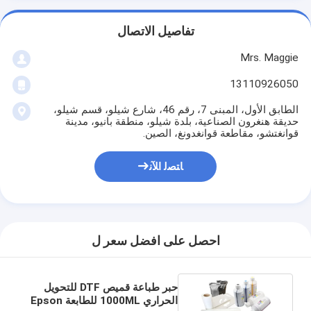
تفاصيل الاتصال
Mrs. Maggie
13110926050
الطابق الأول، المبنى 7، رقم 46، شارع شيلو، قسم شيلو،
حديقة هنغرون الصناعية، بلدة شيلو، منطقة بانيو، مدينة
قوانغتشو، مقاطعة قوانغدونغ، الصين.
ﺎﺘﺼﻟ ﺍﻶﻧ
احصل على افضل سعر ل
حبر طباعة قميص DTF للتحويل
الحراري 1000ML للطابعة Epson