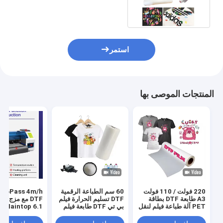
TX800 / XP600
استمر
المنتجات الموصى بها
220 فولت / 110 فولت
60 سم الطباعة الرقمية
s 4m/h
A3 طابعة DTF بطاقة
DTF تسليم الحرارة فيلم
DTF مع مزج ا
PET آلة طباعة فيلم لنقل
بي تي DTF طابعة فيلم
Maintop 6.1 البرنامج
قميص
رجال حذاء قميص قماش
طباعة ورق بي تي