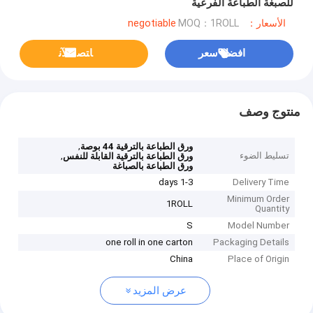
للصبغة الطباعة الفرعية
الأسعار：negotiable
MOQ：1ROLL
افضل سعر
ﺎﺘﺼﻟ ﺍﻶﻧ
منتوج وصف
,
ورق الطباعة بالترقية 44 بوصة
تسليط الضوء
,
ورق الطباعة بالترقية القابلة للنفس
ورق الطباعة بالصباغة
1-3 days
Delivery Time
Minimum Order
1ROLL
Quantity
S
Model Number
one roll in one carton
Packaging Details
China
Place of Origin
عرض المزيد