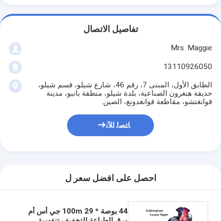
تفاصيل الاتصال
Mrs. Maggie
13110926050
الطابق الأول، المبنى 7، رقم 46، شارع شيلو، قسم شيلو،
حديقة هنغرون الصناعية، بلدة شيلو، منطقة بانيو، مدينة
قوانغتشو، مقاطعة قوانغدونغ، الصين.
ﺎﺘﺼﻟ ﺍﻶﻧ
احصل على افضل سعر ل
44 بوصة * 100m 29 جي أس أم
ورق الطباعة التخفيف تنفسية