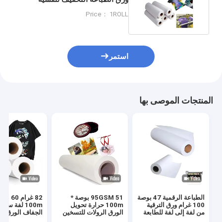
للصبغة الطباعة الفرعية
Price： 1ROLL
استمر
المنتجات الموصى بها
الطباعة الرقمية 47 بوصة
95GSM 51 بوصة *
82 غرام 60
100 غرام ورق الترقية
100m حرارة تحويل
100m لفة سري
من لفة إلى لفة للطابعة
الورق الرولات للتسخين
الجفاف الورق ال
الترقية ذات الشكل الكبير
لبس الرياضة البوليستر
لفة نقل الحرارة