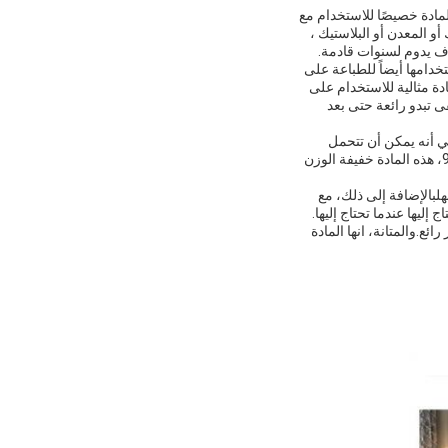
ؤوس. تم تصميم هذه المادة خصيصًا للاستخدام مع
و المعدن أو البلاستيك ،
وف يدوم لسنوات قادمة.
دامها أيضاً للطباعة على
ة مثالية للاستخدام على
ى تبدو رائعة حتى بعد
 مقاومة للغاية للحرارة.وهذا يعني أنه يمكن أن تتحمل
درجات الحرارة العالية المطلوبة للطباعة التخفيف دون تشويه أو ذوبانو في 62GSM فقط، 82GSM، أو 95GSM، هذه المادة خفيفة الوزن
ة من 1-3 أيام فقط.الطلب سريع وسهلبالإضافة إلى ذلك، مع
 مواد الطباعة التخفيف هو خيار رائع.والمتانة، انها المادة