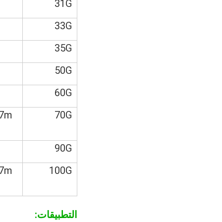
31G
33G
35G
50G
60G
.7m
70G
90G
.7m
100G
التطبيقات: