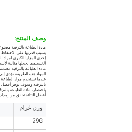
وصف المنتج:
مادة الطباعة بالترقية مصنوعة
بسبب قدرتها على الاحتفاظ با
إحدى المزايا الكبرى لمواد ا
الغسيلمما يجعلها مثالية لأش
مادة الطباعة بالترقية مصمم
المواد.هذه الطريقة تؤدي إل
عندما تستخدم مواد الطباعة ب
بالترقية وسوف يوفر أفضل ال
باختصار، مادة الطباعة بالتر
أفضل النتائجتحقق من إمدادا
وزن غرام
29G