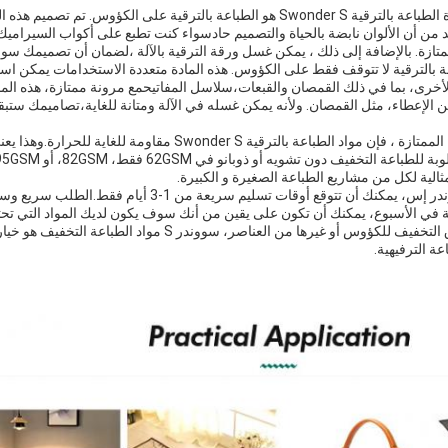
أحد التطبيقات الرئيسية لمادة الطباعة بالترقية Swonder S هو الطباعة بالترقية على الك
كد من أن الألوان نابضة بالحياة والتصميم حادسواء كنت تطبع على أكواب السيراميك أ
 ممتازة. بالإضافة إلى ذلك ، يمكن غسل ورقة الترقية بالآلة ،لضمان أن تصميمك س
 بالترقية لا تتوقف فقط على الكؤوس. هذه المادة متعددة الاستخدامات يمكن استخ
خرى، بما في ذلك القمصان والقبعات،سلاسل المفاتيحمع مرونة ممتازة، هذه الماد
ن الإعطاء، مثل القمصان. ولأنه يمكن غسله في الآلة ومتانة للغاية،تصاميمك ستبق
بالإضافة إلى قدرات الطباعة الممتازة ، فإن مواد الطباعة بالترقية Swonder S
ثالية لكل من مشاريع الطباعة الصغيرة و الكبيرة.
عندما تطلب مواد طباعة سوندر إس، يمكنك أن تتوقع أوقات تسليم سريع
لذا سواء كنت تبحث عن ورق التخفيف للكؤوس أو غيرها من العناصر، سووندر S
عة الترفيهية.