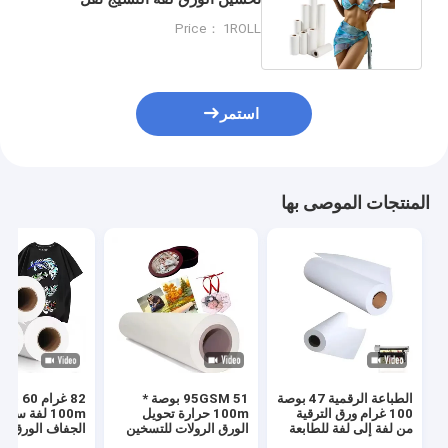
الحرارة الطباعة الرقمية
Price： 1ROLL
استمر
المنتجات الموصى بها
الطباعة الرقمية 47 بوصة
95GSM 51 بوصة *
82 غرام 60
100 غرام ورق الترقية
100m حرارة تحويل
100m لفة سري
من لفة إلى لفة للطابعة
الورق الرولات للتسخين
الجفاف الورق ال
الترقية ذات الشكل الكبير
لبس الرياضة البوليستر
لفة نقل الحرارة