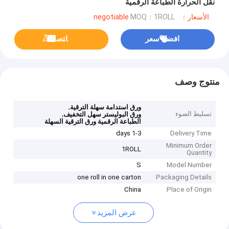
نقل الحرارة الطباعة الرقمية
الأسعار：negotiable
MOQ：1ROLL
افضل سعر
ﺎﺘﺼﻟ ﺍﻶﻧ
منتوج وصف
,
ورق استدامة سهلة الترقية
تسليط الضوء
,
ورق البوليستر سهل التخفيف
الطباعة الرقمية ورق الترقية السهلة
1-3 days
Delivery Time
Minimum Order
1ROLL
Quantity
S
Model Number
one roll in one carton
Packaging Details
China
Place of Origin
عرض المزيد