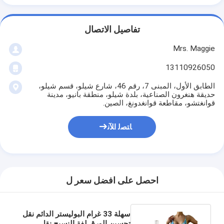
تفاصيل الاتصال
Mrs. Maggie
13110926050
الطابق الأول، المبنى 7، رقم 46، شارع شيلو، قسم شيلو،
حديقة هنغرون الصناعية، بلدة شيلو، منطقة بانيو، مدينة
قوانغتشو، مقاطعة قوانغدونغ، الصين.
ﺎﺘﺼﻟ ﺍﻶﻧ
احصل على افضل سعر ل
سهلة 33 غرام البوليستر الدائم نقل
تحسين الورق لفة النسيج نقل