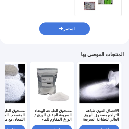
البوليوريثان الحرارية
استمر
المنتجات الموصى بها
الالتصاق القوي طباعة
مسحوق الطباعة البيضاء
مسحوق الطباعة
التراجع مسحوق البريق
السريعة الجفاف للورق /
المنسحب للشاش
العالي للطباعة السريعة
الورق المقاوم للماء
اللمعان مع مقاوم
للورق
قوية الالتصاق