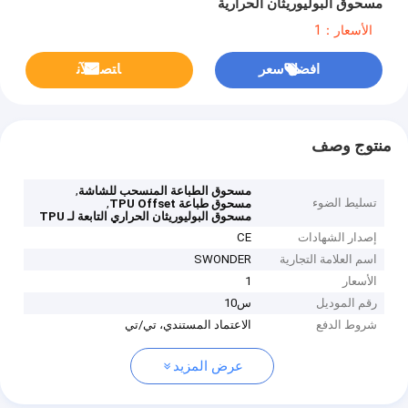
مسحوق البوليوريثان الحرارية
الأسعار：1
افضل سعر
ﺎﺘﺼﻟ ﺍﻶﻧ
منتوج وصف
,
مسحوق الطباعة المنسحب للشاشة
تسليط الضوء
,
مسحوق طباعة TPU Offset
مسحوق البوليوريثان الحراري التابعة لـ TPU
إصدار الشهادات
CE
اسم العلامة التجارية
SWONDER
الأسعار
1
رقم الموديل
س10
شروط الدفع
الاعتماد المستندي، تي/تي
عرض المزيد