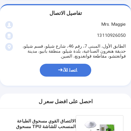
تفاصيل الاتصال
Mrs. Maggie
13110926050
الطابق الأول، المبنى 7، رقم 46، شارع شيلو، قسم شيلو،
حديقة هنغرون الصناعية، بلدة شيلو، منطقة بانيو، مدينة
قوانغتشو، مقاطعة قوانغدونغ، الصين.
ﺎﺘﺼﻟ ﺍﻶﻧ
احصل على افضل سعر ل
الالتصاق القوي مسحوق الطباعة
المنسحب للشاشة TPU مسحوق