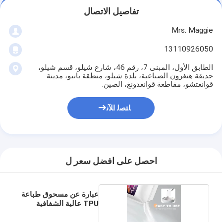
تفاصيل الاتصال
Mrs. Maggie
13110926050
الطابق الأول، المبنى 7، رقم 46، شارع شيلو، قسم شيلو،
حديقة هنغرون الصناعية، بلدة شيلو، منطقة بانيو، مدينة
قوانغتشو، مقاطعة قوانغدونغ، الصين.
ﺎﺘﺼﻟ ﺍﻶﻧ
احصل على افضل سعر ل
عبارة عن مسحوق طباعة
TPU عالية الشفافية