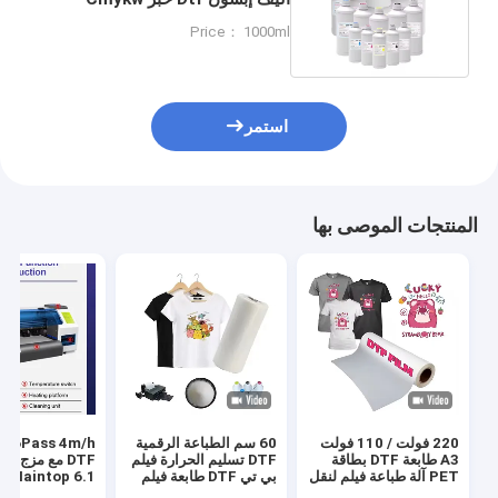
1000ml لكل زجاجة ل1800
Price： 1000ml
استمر
المنتجات الموصى بها
220 فولت / 110 فولت
60 سم الطباعة الرقمية
s 4m/h
A3 طابعة DTF بطاقة
DTF تسليم الحرارة فيلم
DTF مع مزج ا
PET آلة طباعة فيلم لنقل
بي تي DTF طابعة فيلم
Maintop 6.1 البرنامج
قميص
رجال حذاء قميص قماش