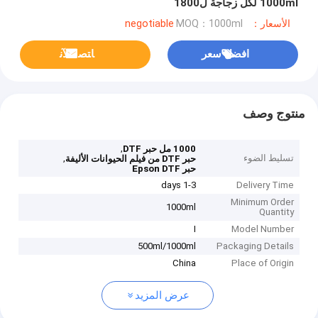
1000ml لكل زجاجة ل1800
الأسعار：negotiable
MOQ：1000ml
افضل سعر
ﺎﺘﺼﻟ ﺍﻶﻧ
منتوج وصف
,
1000 مل حبر DTF
تسليط الضوء
,
حبر DTF من فيلم الحيوانات الأليفة
حبر Epson DTF
1-3 days
Delivery Time
Minimum Order
1000ml
Quantity
I
Model Number
500ml/1000ml
Packaging Details
China
Place of Origin
عرض المزيد