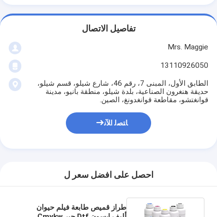
تفاصيل الاتصال
Mrs. Maggie
13110926050
الطابق الأول، المبنى 7، رقم 46، شارع شيلو، قسم شيلو،
حديقة هنغرون الصناعية، بلدة شيلو، منطقة بانيو، مدينة
قوانغتشو، مقاطعة قوانغدونغ، الصين.
ﺎﺘﺼﻟ ﺍﻶﻧ
احصل على افضل سعر ل
طراز قميص طابعة فيلم حيوان
أليف إبسون Dtf حبر Cmykw