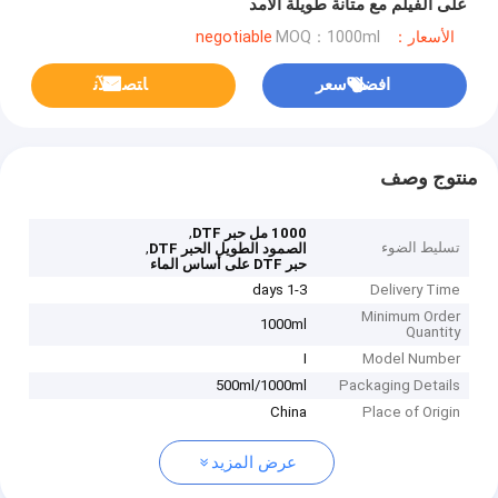
على الفيلم مع متانة طويلة الأمد
الأسعار：negotiable
MOQ：1000ml
افضل سعر
ﺎﺘﺼﻟ ﺍﻶﻧ
منتوج وصف
,
1000 مل حبر DTF
تسليط الضوء
,
الصمود الطويل الحبر DTF
حبر DTF على أساس الماء
1-3 days
Delivery Time
Minimum Order
1000ml
Quantity
I
Model Number
500ml/1000ml
Packaging Details
China
Place of Origin
عرض المزيد