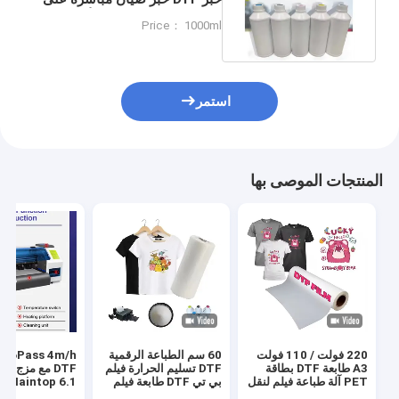
الفيلم مع متانة طويلة الأمد
Price： 1000ml
استمر
المنتجات الموصى بها
220 فولت / 110 فولت
60 سم الطباعة الرقمية
s 4m/h
A3 طابعة DTF بطاقة
DTF تسليم الحرارة فيلم
DTF مع مزج ا
PET آلة طباعة فيلم لنقل
بي تي DTF طابعة فيلم
Maintop 6.1 البرنامج
قميص
رجال حذاء قميص قماش