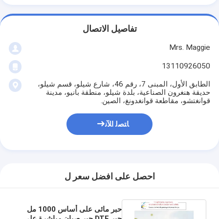
تفاصيل الاتصال
Mrs. Maggie
13110926050
الطابق الأول، المبنى 7، رقم 46، شارع شيلو، قسم شيلو،
حديقة هنغرون الصناعية، بلدة شيلو، منطقة بانيو، مدينة
قوانغتشو، مقاطعة قوانغدونغ، الصين.
ﺎﺘﺼﻟ ﺍﻶﻧ
احصل على افضل سعر ل
حبر مائى على أساس 1000 مل
حبر DTF حبر صيان مباشرة على