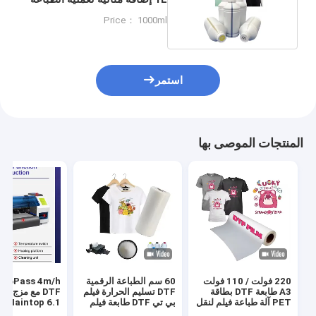
الرقمية
Price： 1000ml
استمر
المنتجات الموصى بها
220 فولت / 110 فولت
60 سم الطباعة الرقمية
s 4m/h
A3 طابعة DTF بطاقة
DTF تسليم الحرارة فيلم
DTF مع مزج ا
PET آلة طباعة فيلم لنقل
بي تي DTF طابعة فيلم
Maintop 6.1 البرنامج
قميص
رجال حذاء قميص قماش