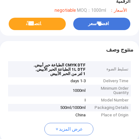
الرقمية
الأسعار：negotiable
MOQ：1000ml
افضل سعر
ﺎﺘﺼﻟ ﺍﻶﻧ
منتوج وصف
,
CMYK DTF الطباعة حبر أبيض
تسليط الضوء
,
1L DTF الطباعة الحبر الأبيض
1 لتر من الحبر الأبيض
1-3 days
Delivery Time
Minimum Order
1000ml
Quantity
I
Model Number
500ml/1000ml
Packaging Details
China
Place of Origin
عرض المزيد