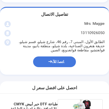
تفاصيل الاتصال
Mrs. Maggie
13110926050
الطابق الأول، المبنى 7، رقم 46، شارع شيلو، قسم شيلو،
حديقة هنغرون الصناعية، بلدة شيلو، منطقة بانيو، مدينة
قوانغتشو، مقاطعة قوانغدونغ، الصين.
ﺎﺘﺼﻟ ﺍﻶﻧ
احصل على افضل سعر ل
طباعة DTF حبر أبيض CMYK
1L إضافة مثالية لعملية الطباعة