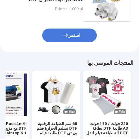
الطباعة المباشرة وطباعة نقل
Price： 1000ml
استمر
المنتجات الموصى بها
220 فولت / 110 فولت
60 سم الطباعة الرقمية
s 4m/h
A3 طابعة DTF بطاقة
DTF تسليم الحرارة فيلم
DTF مع مزج ا
PET آلة طباعة فيلم لنقل
بي تي DTF طابعة فيلم
Maintop 6.1 البرنامج
قميص
رجال حذاء قميص قماش