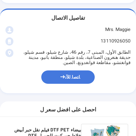
تفاصيل الاتصال
Mrs. Maggie
13110926050
الطابق الأول، المبنى 7، رقم 46، شارع شيلو، قسم شيلو،
حديقة هنغرون الصناعية، بلدة شيلو، منطقة بانيو، مدينة
قوانغتشو، مقاطعة قوانغدونغ، الصين.
ﺎﺘﺼﻟ ﺍﻶﻧ
احصل على افضل سعر ل
بيضاء DTF PET فيلم نقل حبر أبيض
خلاط حبر كيت للحبر ل DTF