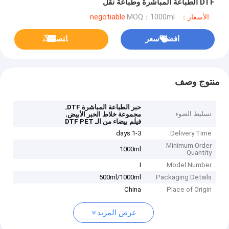
DTF الطباعة المباشرة وطباعة نقل
الأسعار：negotiable
MOQ：1000ml
افضل سعر
ﺎﺘﺼﻟ ﺍﻶﻧ
منتوج وصف
,
حبر الطباعة المباشرة DTF
تسليط الضوء
,
مجموعة خلاط الحبر الأبيض
فيلم بيضاء من الـ DTF PET
1-3 days
Delivery Time
Minimum Order
1000ml
Quantity
I
Model Number
500ml/1000ml
Packaging Details
China
Place of Origin
عرض المزيد