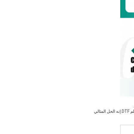
إذا كنت تبحث عن فيلم طباعة عالي الجودة يوفر صلابة حبر ممتازة وطبعات عالية الوضوح، لا تبحث أكثر من فيلم DTF.إنه الحل المثالي