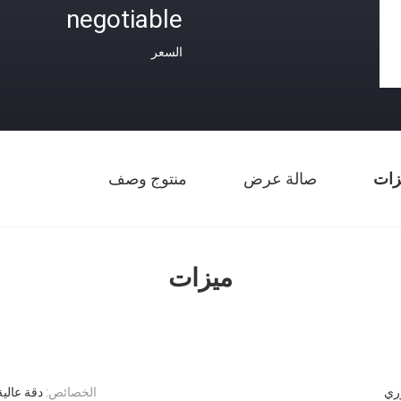
negotiable
السعر
زات
صالة عرض
منتوج وصف
ميزات
ري
الخصائص:
دقة عالية