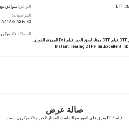
التوافق:
متوافق مع
المواصفات:
A4/ A3/ A3+/ 30 سم / 33 سم / 42 سم / 60 سم / 120 سم * 100 متر
السماكة:
75 ميكرون
,
,
Instant Tearing DTF Film
Excellent In
صالة عرض
فيلم DTF يمزق على الفور مع التماسك الممتاز للحبر و 75 ميكرون سمك