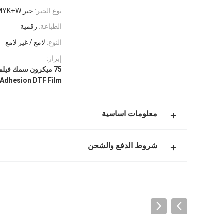
نوع الحبر:
حبر DTF CMYK+W
الطباعة:
رقمية
النوع:
لامع / غير لامع
إبراز:
75 ميكرون سمك فيلم DTF,فيلم DTF ممتاز لصق الحبر,فيلم Dtf الممزق الفوري
k Adhesion DTF Film
معلومات اساسية
شروط الدفع والشحن