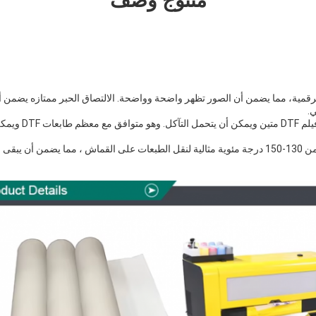
منتوج وصف
للطباعة الرقمية، مما يضمن أن الصور تظهر واضحة وواضحة. الالتصاق الحبر ممتازه يضم
ي.
مع سمك 75 ميكرون ، فإن 
درجة حرارة نقل فيلم DTF من 130-150 درجة مئوية مثالية لنقل الطبعات على القماش ، مما يضمن