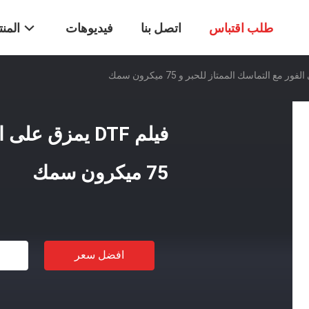
طلب اقتباس
اتصل بنا
فيديوهات
المن
فيلم DTF يمزق 
75 ميكرون سمك
افضل سعر