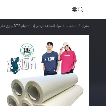
منزل
/
المنتجات
/
مواد الطباعة دي تي إف
/
فيلم DTF يمزق على الفور مع التماسك الممتاز للحبر و 75 ميكرون سمك