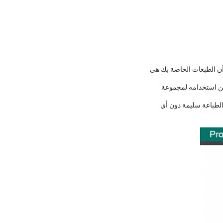
ن أن الطبعات الخاصة بك هي
فيلم DTF متين ويمكن أن يتحمل التآكل. وهو متوافق مع معظم طابعات DTF ويمكن استخدامه لمجموعة
 أن يبقى الطباعة سليمة دون أي