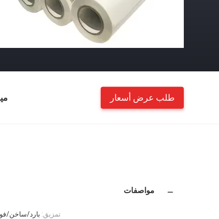
طلب عرض أسعار
مي
مواصفات
تمزيق:
بارد/ساخن/فو