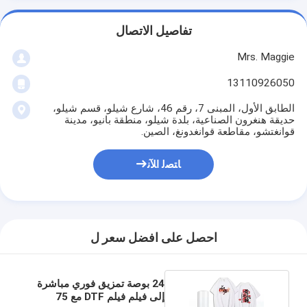
تفاصيل الاتصال
Mrs. Maggie
13110926050
الطابق الأول، المبنى 7، رقم 46، شارع شيلو، قسم شيلو،
حديقة هنغرون الصناعية، بلدة شيلو، منطقة بانيو، مدينة
قوانغتشو، مقاطعة قوانغدونغ، الصين.
ﺎﺘﺼﻟ ﺍﻶﻧ
احصل على افضل سعر ل
24 بوصة تمزيق فوري مباشرة
إلى فيلم فيلم DTF مع 75