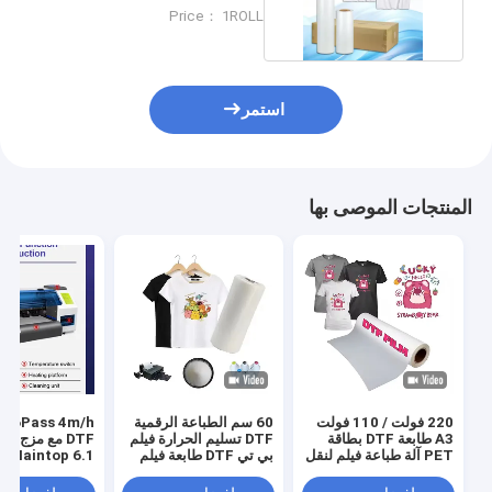
ميكرون سمك
Price： 1ROLL
استمر
المنتجات الموصى بها
220 فولت / 110 فولت
60 سم الطباعة الرقمية
s 4m/h
A3 طابعة DTF بطاقة
DTF تسليم الحرارة فيلم
DTF مع مزج ا
PET آلة طباعة فيلم لنقل
بي تي DTF طابعة فيلم
Maintop 6.1 البرنامج
قميص
رجال حذاء قميص قماش
طباعة ورق بي تي