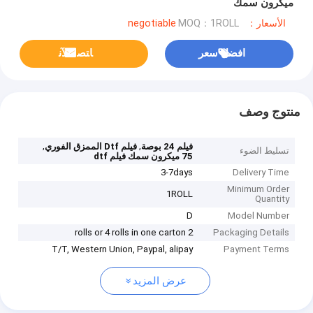
ميكرون سمك
الأسعار：negotiable
MOQ：1ROLL
افضل سعر
ﺎﺘﺼﻟ ﺍﻶﻧ
منتوج وصف
,
,
فيلم 24 بوصة
فيلم Dtf الممزق الفوري
تسليط الضوء
75 ميكرون سمك فيلم dtf
3-7days
Delivery Time
Minimum Order
1ROLL
Quantity
D
Model Number
2 rolls or 4 rolls in one carton
Packaging Details
T/T, Western Union, Paypal, alipay
Payment Terms
عرض المزيد