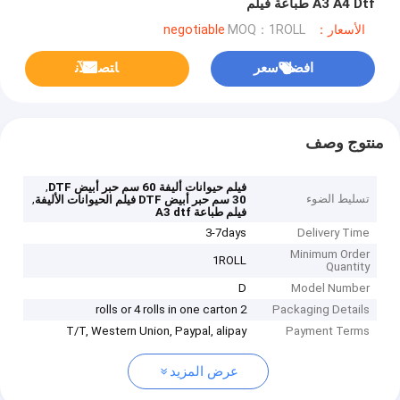
A3 A4 Dtf طباعة فيلم
الأسعار：negotiable
MOQ：1ROLL
افضل سعر
ﺎﺘﺼﻟ ﺍﻶﻧ
منتوج وصف
,
فيلم حيوانات أليفة 60 سم حبر أبيض DTF
تسليط الضوء
,
30 سم حبر أبيض DTF فيلم الحيوانات الأليفة
فيلم طباعة A3 dtf
3-7days
Delivery Time
Minimum Order
1ROLL
Quantity
D
Model Number
2 rolls or 4 rolls in one carton
Packaging Details
T/T, Western Union, Paypal, alipay
Payment Terms
عرض المزيد