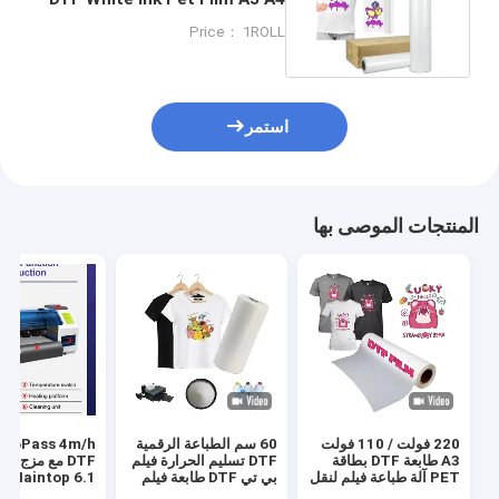
Dtf طباعة فيلم
Price： 1ROLL
استمر
المنتجات الموصى بها
220 فولت / 110 فولت
60 سم الطباعة الرقمية
s 4m/h
A3 طابعة DTF بطاقة
DTF تسليم الحرارة فيلم
DTF مع مزج ا
PET آلة طباعة فيلم لنقل
بي تي DTF طابعة فيلم
Maintop 6.1 البرنامج
قميص
رجال حذاء قميص قماش