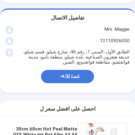
تفاصيل الاتصال
Mrs. Maggie
13110926050
الطابق الأول، المبنى 7، رقم 46، شارع شيلو، قسم شيلو،
حديقة هنغرون الصناعية، بلدة شيلو، منطقة بانيو، مدينة
قوانغتشو، مقاطعة قوانغدونغ، الصين.
ﺎﺘﺼﻟ ﺍﻶﻧ
احصل على افضل سعر ل
30cm 60cm Hot Peel Matte
DTF White Ink Pet Film A3 A4