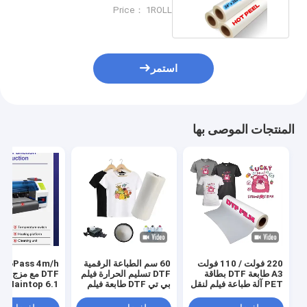
مباشرة إلى الفيلم
Price： 1ROLL
استمر
المنتجات الموصى بها
220 فولت / 110 فولت
60 سم الطباعة الرقمية
s 4m/h
A3 طابعة DTF بطاقة
DTF تسليم الحرارة فيلم
DTF مع مزج ا
PET آلة طباعة فيلم لنقل
بي تي DTF طابعة فيلم
Maintop 6.1 البرنامج
قميص
رجال حذاء قميص قماش
طباعة ورق بي تي