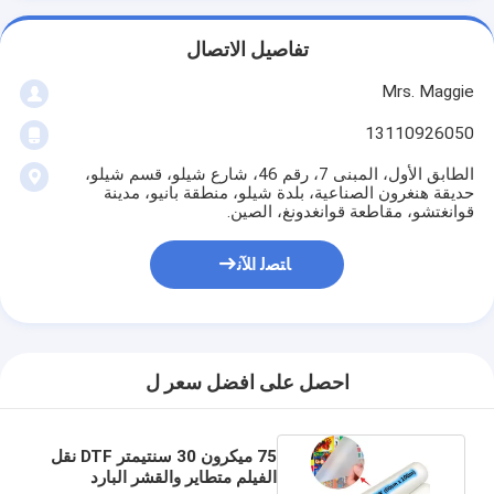
تفاصيل الاتصال
Mrs. Maggie
13110926050
الطابق الأول، المبنى 7، رقم 46، شارع شيلو، قسم شيلو،
حديقة هنغرون الصناعية، بلدة شيلو، منطقة بانيو، مدينة
قوانغتشو، مقاطعة قوانغدونغ، الصين.
ﺎﺘﺼﻟ ﺍﻶﻧ
احصل على افضل سعر ل
75 ميكرون 30 سنتيمتر DTF نقل
الفيلم متطاير والقشر البارد