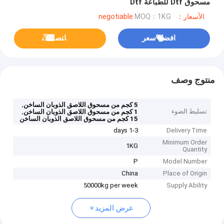
مسحوق Dtf للطباعة Dtf
الأسعار：negotiable
MOQ：1KG
افضل سعر
ﺎﺘﺼﻟ ﺍﻶﻧ
منتوج وصف
,
5 كجم من مسحوق اللاصق الذوبان الساخن
تسليط الضوء
,
1 كجم من مسحوق اللاصق الذوبان الساخن
15 كجم من مسحوق اللاصق الذوبان الساخن
1-3 days
Delivery Time
Minimum Order
1KG
Quantity
P
Model Number
China
Place of Origin
50000kg per week
Supply Ability
عرض المزيد