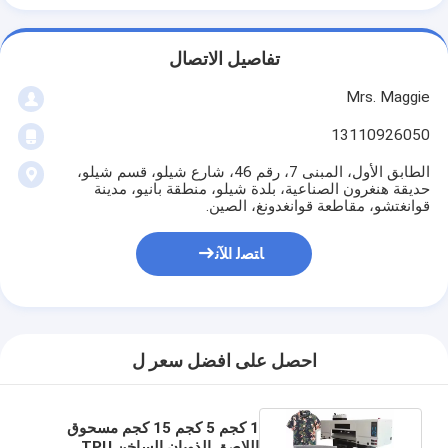
تفاصيل الاتصال
Mrs. Maggie
13110926050
الطابق الأول، المبنى 7، رقم 46، شارع شيلو، قسم شيلو،
حديقة هنغرون الصناعية، بلدة شيلو، منطقة بانيو، مدينة
قوانغتشو، مقاطعة قوانغدونغ، الصين.
ﺎﺘﺼﻟ ﺍﻶﻧ
احصل على افضل سعر ل
1 كجم 5 كجم 15 كجم مسحوق
اللاصق الذوبان الساخن TPU