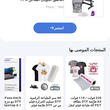
مسحوق Dtf للطباعة Dtf
Price： 1KG
استمر
المنتجات الموصى بها
220 فولت / 110 فولت
60 سم الطباعة الرقمية
s 4m/h
A3 طابعة DTF بطاقة
DTF تسليم الحرارة فيلم
DTF مع مزج ا
PET آلة طباعة فيلم لنقل
بي تي DTF طابعة فيلم
Maintop 6.1 البرنامج
قميص
رجال حذاء قميص قماش