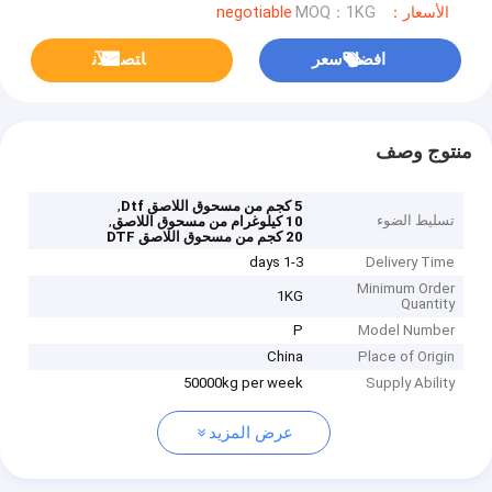
الأسعار：negotiable
MOQ：1KG
افضل سعر
ﺎﺘﺼﻟ ﺍﻶﻧ
منتوج وصف
,
5 كجم من مسحوق اللاصق Dtf
تسليط الضوء
,
10 كيلوغرام من مسحوق اللاصق
20 كجم من مسحوق اللاصق DTF
1-3 days
Delivery Time
Minimum Order
1KG
Quantity
P
Model Number
China
Place of Origin
50000kg per week
Supply Ability
عرض المزيد