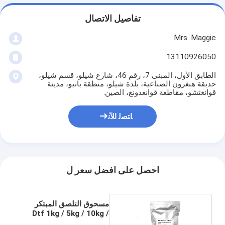
تفاصيل الاتصال
Mrs. Maggie
13110926050
الطابق الأول، المبنى 7، رقم 46، شارع شيلو، قسم شيلو،
حديقة هنغرون الصناعية، بلدة شيلو، منطقة بانيو، مدينة
قوانغتشو، مقاطعة قوانغدونغ، الصين.
ﺎﺘﺼﻟ ﺍﻶﻧ
احصل على افضل سعر ل
مسحوق التلصق المبتكر
Dtf 1kg / 5kg / 10kg /
20kg