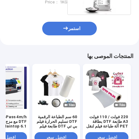
Price： 1KG
استمر
المنتجات الموصى بها
220 فولت / 110 فولت
60 سم الطباعة الرقمية
s 4m/h
A3 طابعة DTF بطاقة
DTF تسليم الحرارة فيلم
DTF مع مزج ا
PET آلة طباعة فيلم لنقل
بي تي DTF طابعة فيلم
Maintop 6.1 البرنامج
قميص
رجال حذاء قميص قماش
طباعة ورق بي تي
افضل سعر
افضل سعر
افضل سع