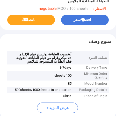
الطباعة المضادة للملابس
الأسعار：negotiable
MOQ：100 sheets
افضل سعر
ﺎﺘﺼﻟ ﺍﻶﻧ
منتوج وصف
,
أوفسيت الطباعة بوليستر فيلم الإفراج
تسليط الضوء
,
75 ميكروغرام من فيلم الطباعة الضوئية
فيلم الطباعة المنسوجة للملابس
3-7days
Delivery Time
Minimum Order
100 sheets
Quantity
85
Model Number
500sheets/1000sheets in one carton
Packaging Details
China
Place of Origin
عرض المزيد