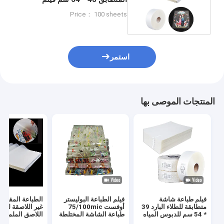
الطباعة المضادة للملابس
Price： 100 sheets
استمر
المنتجات الموصى بها
فيلم طباعة شاشة
فيلم الطباعة البوليستر
الطباعة المقاومة
متطابقة للطلاء البارد 39
أوفست 75/100mic
غير اللاصقة للفي
* 54 سم للدبوس المياه
طباعة الشاشة المختلطة
اللاصق الملمع ل
75mic
فيلم تحرير بي تي
الشاشة الضوئية