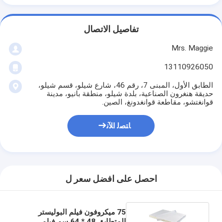
تفاصيل الاتصال
Mrs. Maggie
13110926050
الطابق الأول، المبنى 7، رقم 46، شارع شيلو، قسم شيلو،
حديقة هنغرون الصناعية، بلدة شيلو، منطقة بانيو، مدينة
قوانغتشو، مقاطعة قوانغدونغ، الصين.
ﺎﺘﺼﻟ ﺍﻶﻧ
احصل على افضل سعر ل
75 ميكروفون فيلم البوليستر
المتطابق 48 * 64 سم فيلم