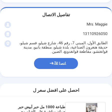
تفاصيل الاتصال
Mrs. Maggie
13110926050
الطابق الأول، المبنى 7، رقم 46، شارع شيلو، قسم شيلو،
حديقة هنغرون الصناعية، بلدة شيلو، منطقة بانيو، مدينة
قوانغتشو، مقاطعة قوانغدونغ، الصين.
ﺎﺘﺼﻟ ﺍﻶﻧ
احصل على افضل سعر ل
طباعة 1000 مل حبر أبيض حبر
صيان مباشرة على الفيلم مع