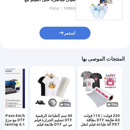
الشفافية والتحديد
Price： 1000ml
استمر
المنتجات الموصى بها
220 فولت / 110 فولت
60 سم الطباعة الرقمية
s 4m/h
A3 طابعة DTF بطاقة
DTF تسليم الحرارة فيلم
DTF مع مزج ا
PET آلة طباعة فيلم لنقل
بي تي DTF طابعة فيلم
Maintop 6.1 البرنامج
قميص
رجال حذاء قميص قماش