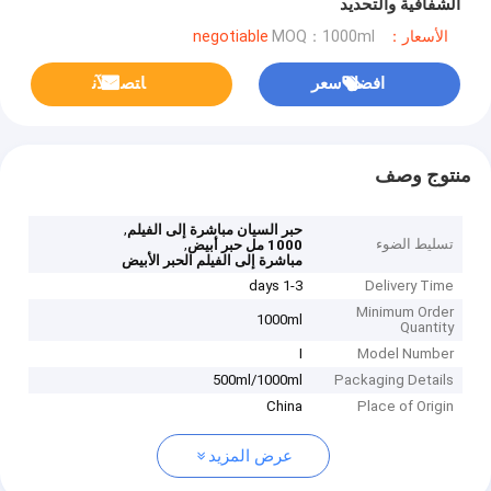
الشفافية والتحديد
الأسعار：negotiable
MOQ：1000ml
افضل سعر
ﺎﺘﺼﻟ ﺍﻶﻧ
منتوج وصف
,
حبر السيان مباشرة إلى الفيلم
تسليط الضوء
,
1000 مل حبر أبيض
مباشرة إلى الفيلم الحبر الأبيض
1-3 days
Delivery Time
Minimum Order
1000ml
Quantity
I
Model Number
500ml/1000ml
Packaging Details
China
Place of Origin
عرض المزيد