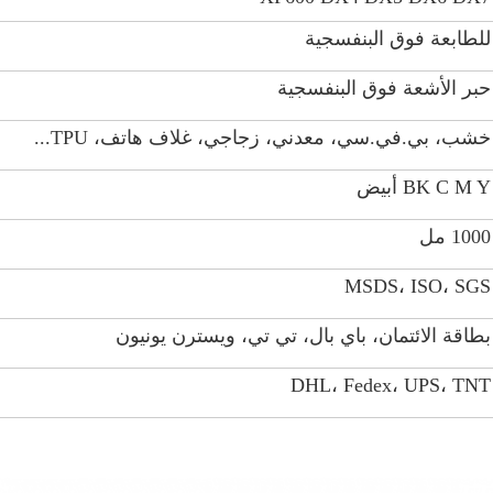
للطابعة فوق البنفسجية
حبر الأشعة فوق البنفسجية
خشب، بي.في.سي، معدني، زجاجي، غلاف هاتف، TPU...
BK C M Y أبيض
1000 مل
MSDS، ISO، SGS
بطاقة الائتمان، باي بال، تي تي، ويسترن يونيون
DHL، Fedex، UPS، TNT