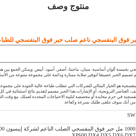
منتوج وصف
سجي بخمسة ألوان أساسية: سيان، ماجنتا، أصفر، أسود، أبيض. ويمكن الجمع بين هذ
م تصميم الحبر خصيصًا لتوفير صلابة ممتازة ودائمة على مجموعة متنوعة من الأس
لبنفسجية هو الخيار المثالي للشركات التي تتطلب طباعة عالية الجودة على مجمو
 العناصر الترويجية، أو الإشارات،هذا الحبر مصمم لتقديم نتائج استثنائية في كل
 من أنك سوف تتلقى طلبك بسرعة وكفاءة.
SW
1000 مل ح
XP600 DX4 DX5 DX6 DX7