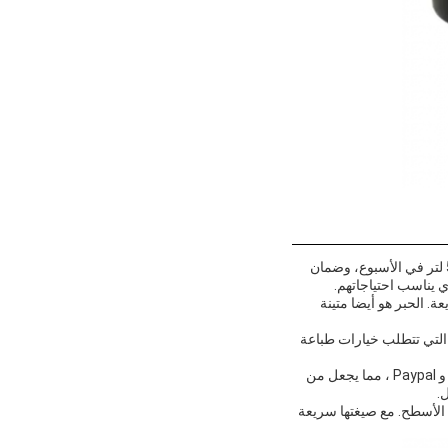
يأتي الحبر في علبة 1000 مل، وهي الحد الأدنى لكمية الطلب. السعر قابل للتفاوض، وقدرة الإمداد هي 50000 لتر في الأسبوع، وضمان
عة. الحبر هو أيضا متينة
شركات التي تتطلب خيارات طباعة
يمكن للشركات أن تتوقع وقتًا زمنيًا من 5-10 أيام عمل للتسليم. تشمل شروط الدفع T / T و Western Union و Paypal ، مما يجعل من
.
 مختلف الأسطح. مع صيغتها سريعة