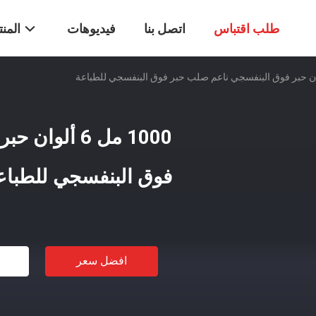
طلب اقتباس
اتصل بنا
فيديوهات
المن
1000 مل 6 أل
فوق البنفسجي للطباع
افضل سعر