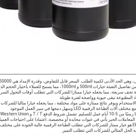
10، مما يسمح للعملاء باختيار الحجم الذي يناسب احتياجاتهم.
عم وله صيغة تجف سريعة، مما يجعله خيارا ممتازا للشركات التي تتطلب أوقات التحول السري
د المطبوعة تبقى حيوية وواضحة لفترة طويلة.
EP D UV DT سهل الاستخدام ويوفر نتائج ممتازة على مواد مختلفة ، مما يجعله خيارا مثاليا لل
طباعة الرقمية LED وسهل دمجها في سير العمل الموجود.
معاملات.الحبر يأتي في عبوات محايدة أو مخصصة، اعتمادا على احتياجات العميل
بشكل عام، EP D UV DTF Ink هو خيار ممتاز للشركات التي تتطلب الطباعة الرقمية عالية الجودة على
نه الحل المثالي للشركات التي تتطلب التميز.