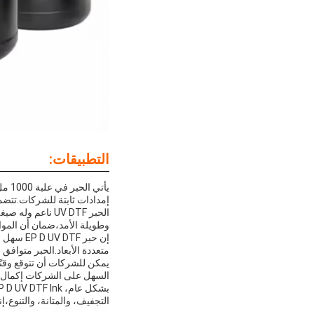
التطبيقات:
إمدادات ثابتة للشركات.تتضمن تفاصيل التعبئة خيارات 500ml و 00ml
الحبر UV DTF نا
وطويلة الأمد،ضمان أن الموا
إن حبر F
متعددة الأبعاد.الحبر متوافق مع مختلف آلات ال
السهل على الشركات إكمال ال
التجفيف، والمتانة، والتنوع،إ