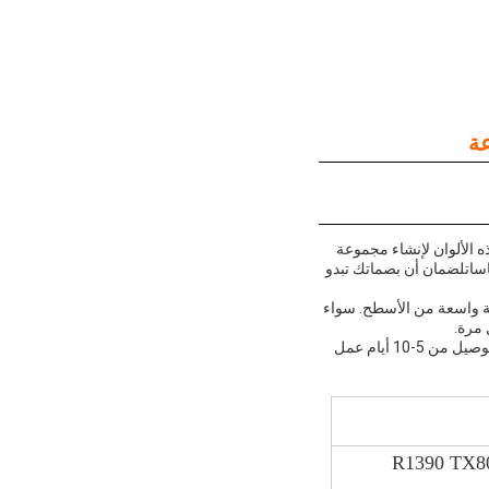
ه الألوان لإنشاء مجموعة
اساتلضمان أن بصماتك تبدو
عة واسعة من الأسطح. سواء
 مرة.
يتم توفير منتج الحبر فوق البنفسجية في حزم محايدة أو مخصصة لتلبية الاحتياجات المحددة لعملك. مع وقت التوصيل من 5-10 أيام عمل
بر فوق البنفسجي الصلب الناعم لشركة إيبسون R1390 TX800