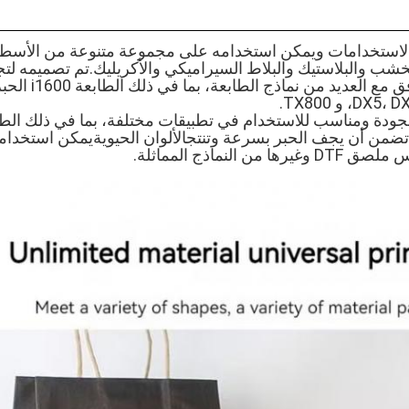
UV EP متعدد الاستخدامات ويمكن استخدامه على مجموعة متنوعة من الأس
لخشب والبلاستيك والبلاط السيراميكي والأكريليك.تم تصميمه لت
فوق البنفسجية ومتوافق مع
UV EP عالي الجودة ومناسب للاستخدام في تطبيقات مختلفة، بما في ذلك
يف تضمن أن يجف الحبر بسرعة وتنتجالألوان الحيويةيمكن استخدا