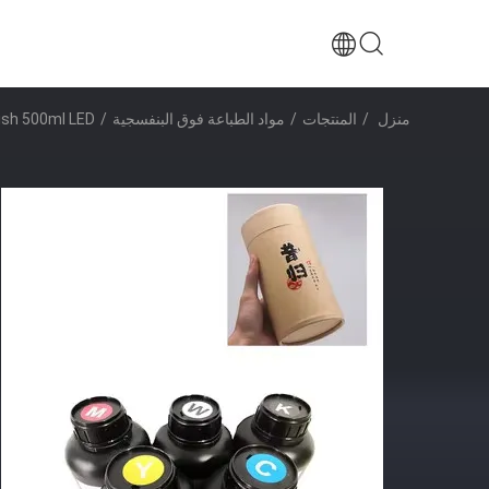
منزل
/
المنتجات
/
مواد الطباعة فوق البنفسجية
/
CMYKW + Vanish 500ml LED رقمي UV مع