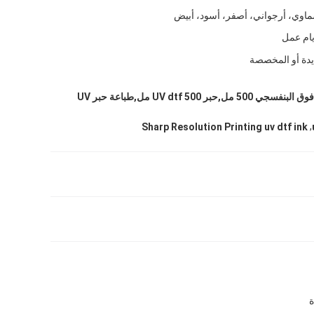
اوي، أرجواني، أصفر، أسود، أبيض
ايدة أو المخصصة
حبر طابعة سطحية فوق البنفسجي 500 مل,حبر UV dtf 500 مل,طباعة حبر UV
,
Sharp Resolution Printing uv dtf ink