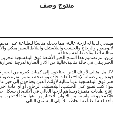
منتوج وصف
نفسجي لدينا له لزجة عالية، مما يجعله مناسبًا للطباعة على م
ألومنيوم والزجاج والخشب والبلاستيك والبلاط السيراميكي والأك
ثالية لتطبيقات طباعة مختلفة.
حبر يبقى في حالة مثالية،خالية من الآثار الضارة لدرجة الحرارة
حبر الغراء UV DTF 1000 مل مثالي لأولئك الذين يحتاجون إلى كميات كبيرة من الحب
جودة ويتم ضمانه لإنتاج طبعات حادة وواضحة تستمر لفترة طويلة
ر فوق البنفسجية لدينا مثالية لأولئك الذين يحتاجون إلى حبر عا
واء كنت تطبع على الخشب، البلاستيك، الزجاج، أو أي مادة أخر
إنتاج طبعات متميزةويساهم لزجها العالي في الالتصاق بشكل جي
نطاق ألوان CMYKW + V مجموعة واسعة من الألوان للاختيار من بينها.لماذا لا تج
تأخذ لعبة الطباعة الخاصة بك إلى المستوى التالي.