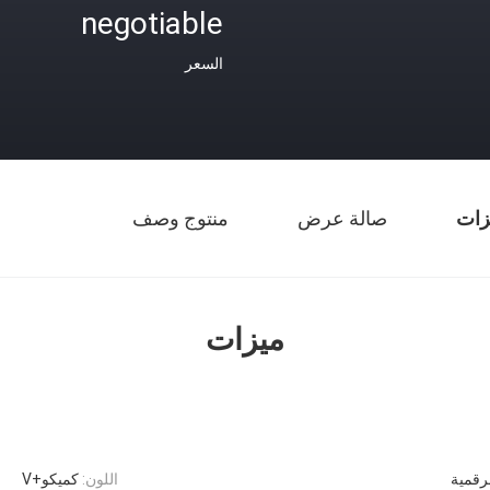
negotiable
السعر
زات
صالة عرض
منتوج وصف
ميزات
لرقمية
اللون:
كميكو+V