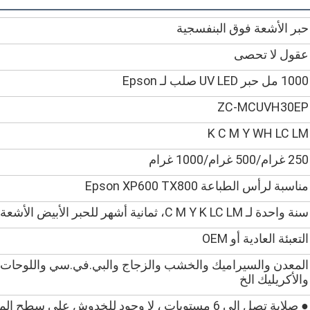
حبر الأشعة فوق البنفسجية
عقول لا تحصى
1000 مل حبر UV LED صلب لـ Epson
ZC-MCUVH30EP
K C M Y WH LC LM
250 غرام/500 غرام/1000 غرام
مناسبة لرأس الطباعة Epson XP600 TX800
سنة واحدة لـ C M Y K LC LM، ثمانية أشهر للحبر الأبيض الأشعة فوق البنفسجية
التعبئة العادية أو OEM
المعدن والسيراميك والخشب والزجاج والبي.في.سي واللوحات ال
والأكريليك الخ
● صلابة تصل إلى 6 مستويات ، لا وجود للخدوش على سطح المادة بعد الطباعة.