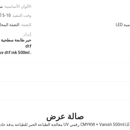
الألوان الأساسية:
سم
وقت التنفيذ:
5-10 أيام عمل
 LED
التعبئة:
التعبئة المح
إبراز:
dtf
,
uv dtf ink 500ml
صالة عرض
CMYKW + Vanish 500ml  رقمي UV معالجة الطباعة الحبر للطباعة بدقة حادة