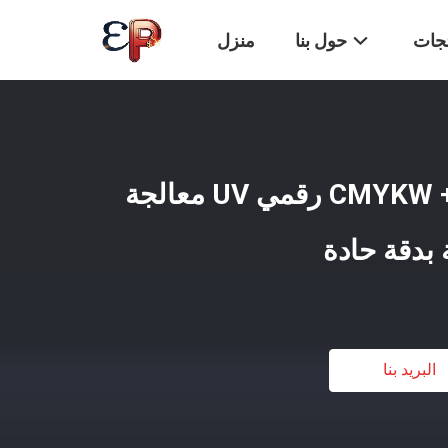
تجات
حول بنا
منزل
CMYKW + Vanish 500ml LED رقمي UV معالجة
 بدقة حادة
البريد بنا