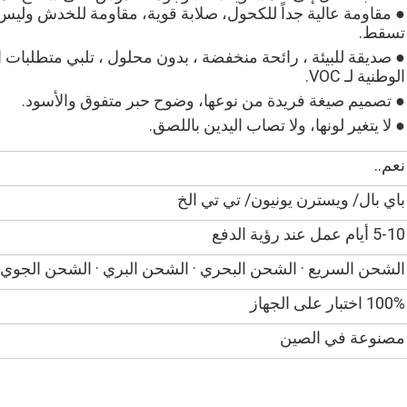
● مقاومة عالية جداً للكحول، صلابة قوية، مقاومة للخدش ولي
تسقط.
● صديقة للبيئة ، رائحة منخفضة ، بدون محلول ، تلبي متطلبات ال
الوطنية لـ VOC.
● تصميم صيغة فريدة من نوعها، وضوح حبر متفوق والأسود.
● لا يتغير لونها، ولا تصاب اليدين باللصق.
نعم..
باي بال/ ويسترن يونيون/ تي تي الخ
5-10 أيام عمل عند رؤية الدفع
الشحن السريع · الشحن البحري · الشحن البري · الشحن الجوي
100% اختبار على الجهاز
مصنوعة في الصين