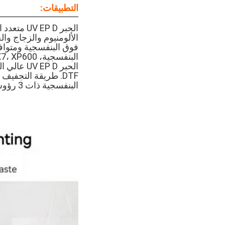
التطبيقات:
الحبر  D
الألومنيوم والزجاج وا
البنفسجية، DX5، DX7، XP600، و TX800.
الحبر  D
DTF. طريقة التجف
البنفسجية ذات 3 رؤوس ملصق DTF وغيرها من النماذج المماثلة.