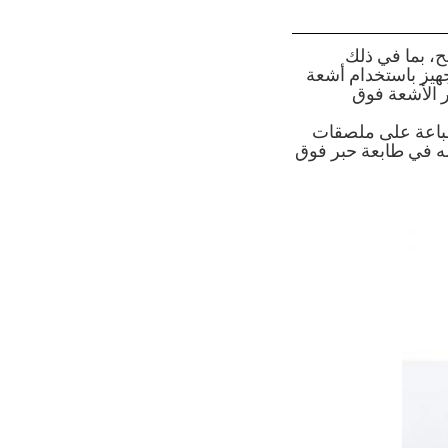
طح، بما في ذلك
جهيز باستخدام أشعة
 العديد من نماذج الطابعة، بما في ذلك الطابعة i1600 الحبر الأشعة فوق
 الطباعة على ملصقات
مه في طابعة حبر فوق