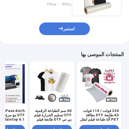
الطباعة بالحبر الأبيض
Price： 1ROLL
استمر
المنتجات الموصى بها
220 فولت / 110 فولت
60 سم الطباعة الرقمية
s 4m/h
A3 طابعة DTF بطاقة
DTF تسليم الحرارة فيلم
DTF مع مزج ا
PET آلة طباعة فيلم لنقل
بي تي DTF طابعة فيلم
Maintop 6.1 البرنامج
قميص
رجال حذاء قميص قماش
طباعة ورق بي تي