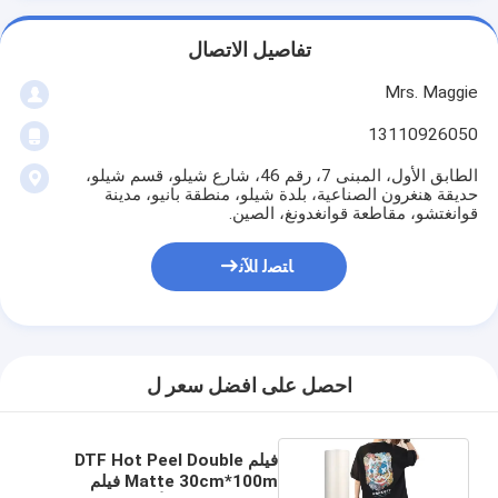
تفاصيل الاتصال
Mrs. Maggie
13110926050
الطابق الأول، المبنى 7، رقم 46، شارع شيلو، قسم شيلو،
حديقة هنغرون الصناعية، بلدة شيلو، منطقة بانيو، مدينة
قوانغتشو، مقاطعة قوانغدونغ، الصين.
ﺎﺘﺼﻟ ﺍﻶﻧ
احصل على افضل سعر ل
فيلم DTF Hot Peel Double
Matte 30cm*100m فيلم