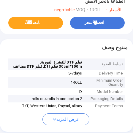
الطباعة بالحبر الأبيض
الأسعار：negotiable
MOQ：1ROLL
افضل سعر
ﺎﺘﺼﻟ ﺍﻶﻧ
منتوج وصف
,
فيلم DTF للقشرة الفورية
تسليط الضوء
,
30cm*100m فيلم Dtf
فيلم DTF مضاعف
3-7days
Delivery Time
Minimum Order
1ROLL
Quantity
D
Model Number
2 rolls or 4 rolls in one carton
Packaging Details
T/T, Western Union, Paypal, alipay
Payment Terms
عرض المزيد