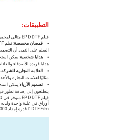
التطبيقات:
فيلم EP D DTF مثالي لمجموعة من مناسبات التطبيق والسيناريوهات ، بعضها يشمل:
قمصان مخصصة:
الفيلم على التمدد أن التصم
هدايا شخصية:
هدايا فريدة للأصدقاء والعائلة
العلامة التجارية للشركة:
مثاليًا لعلامات التجارة والأحد
تصميم الأزياء:
يتطلعون إلى إضافة تطور فري
D DTF Film قدرة إمداد 10000 لفة في الأسبوع.