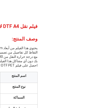
فيلم نقل DTF A4 لامع / متطاط 130-150 درجة مئوية درجة حرارة نقل لـ DTF Ink
وصف المنتج:
التقاط كل تفاصيل من تصميمك
بك دون أي مشاكل.هذا الفيلم DTF مثالي لأولئك الذين يتطلعون إلى خلق تصاميم فريدة ومثيرة للنظر على القمصان والأنسجة ا
احصل على فيلم A3 DTF PET لطباعة القمصان اليوم وخذ تصاميمك إلى المستوى التالي
اسم المنتج
نوع المنتج
السماكة