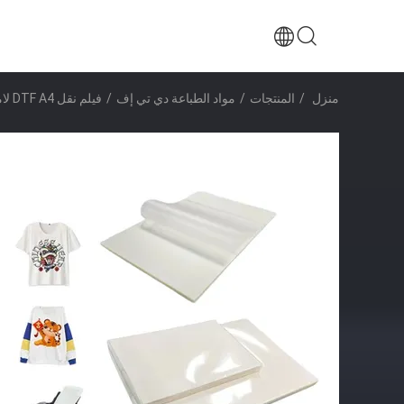
منزل
/
المنتجات
/
مواد الطباعة دي تي إف
/
فيلم نقل DTF A4 لامع / متطاط 130-150 درجة مئوية درجة حرارة نقل لـ DTF Ink