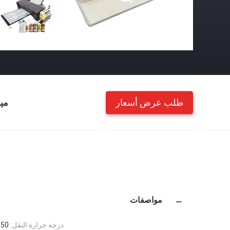
طلب عرض أسعار
مي
مواصفات
درجة حرارة النقل:
0-150