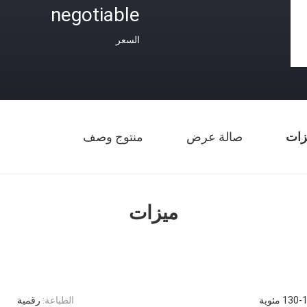
negotiable
السعر
زات
صالة عرض
منتوج وصف
ميزات
13 مئوية
الطباعة:
رقمية