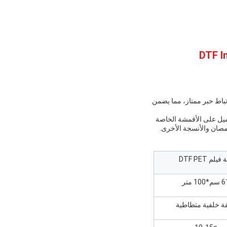
A4/A3/A3+/ 30cm/ 33cm/ 4 على دقة عالية وارتباط حبر ممتاز، مما يضمن
 بشكل جميل على الأقمشة الخاصة
فيلم DTF PET
*100 متر
ة خلفية متطاطية