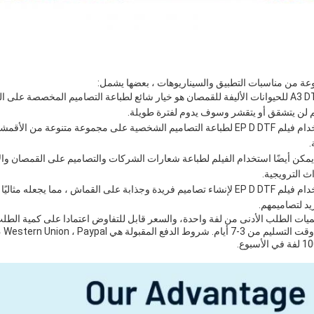
فيلم A3 DTF للحيوانات الأليفة للقمصان هو خيار شائع لطباعة التصاميم المخصصة عل
يم لن يتشقق أو يتقشر وسوف يدوم لفترة طويلة.
يمكن استخدام فيلم EP D DTF لطباعة التصاميم الشخصية على مجموعة متنوعة من الأ
.
يمكن أيضًا استخدام الفيلم لطباعة شعارات الشركات والتصاميم على القمصان وال
اث الترويجية.
يمكن استخدام فيلم EP D DTF لإنشاء تصاميم فريدة وجذابة على القماش ، مما يجعله 
د لتصاميمهم.