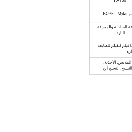
10-15s
BOPET My
ة الساخنة والممزقة
الباردة
DTF PET فيلم للفيلم للطابعة
رة
الملابس, الأحذية,
لنسيج, النسيج الخ