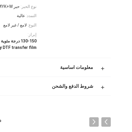
نوع الحبر:
حبر DTF CMYK+W
التمدد:
عالية
النوع:
لامع / غير لامع
إبراز:
130-150 درجة مئوية فيلم نقل DTF,فيلم نقل DTF لامع,فيلم نقل متطاط
y DTF transfer film
معلومات اساسية
شروط الدفع والشحن
فيلم نق