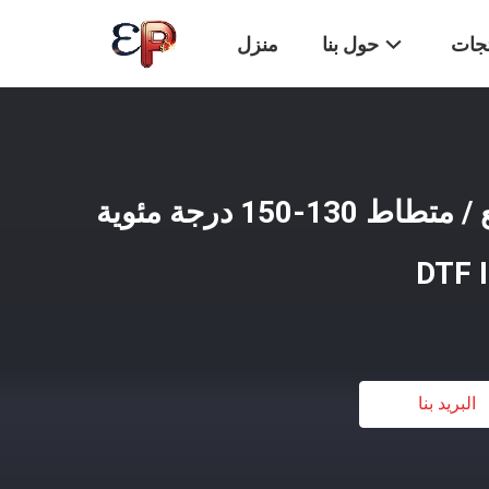
تجات
حول بنا
منزل
فيلم نقل DTF A4 لامع / متطاط 130-150 درجة مئوية
البريد بنا