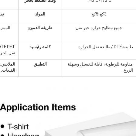
140°C-170°C
وقت الضغط بالحر
3كغ-5كغ
المواد
فيلم lar
جميع مطابخ حرارة حبر نقل
طريقة الدموع
الممزق
طابعة DTF / طابعة نقل الحرارة
كلمة رئيسية
نقل الحرا
مقاومة للرطوبة، قابلة للغسيل وسهلة
التطبيق
الملابس, 
الزرع
القبعات, ا