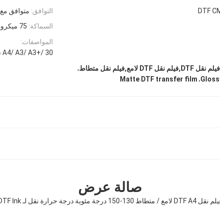
التوافق:
متوافق مع
السماكة:
75 ميكرون
المواصفات:
A4/ A3/ A3+/ 30 سم / 33 سم / 42 سم / 60 سم / 120 سم * 100 متر
,
,
Matte DTF transfer film
Gloss
صالة عرض
ل DTF A4 لامع / متطاط 130-150 درجة مئوية درجة حرارة نقل لـ DTF Ink