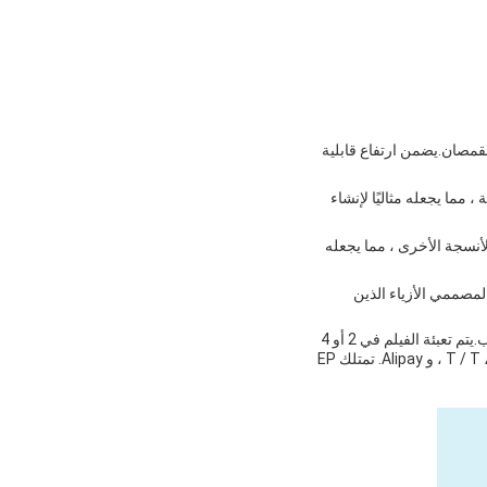
ى القمصان.يضمن ارتفاع قابلية
قمشة ، مما يجعله مثاليًا لإنشاء
أنسجة الأخرى ، مما يجعله
مثاليًا لمصممي الأزياء الذين
فيلم EP D DTF متوفر في كميات الطلب الأدنى من لفة واحدة، والسعر قابل للتفاوض اعتمادا على كمية الطلب.يتم تعبئة الفيلم في 2 أو 4
أوراق في علبة واحدة ولديه وقت التسليم من 3-7 أيام. شروط الدفع المقبولة هي T / T ، Western Union ، Paypal ، و Alipay. تمتلك EP