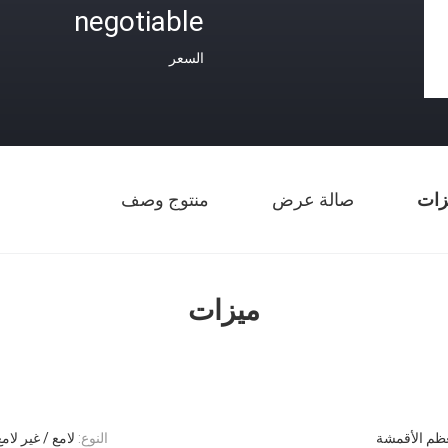
negotiable
السعر
زات
صالة عرض
منتوج وصف
ميزات
ظم الأقمشة
النوع:
لامع / غير لامع