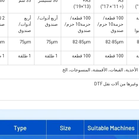
A3
A3+
30 سنتيمتر
33 سم
60 سم
(13'×19')
(= 11' × 17'')
عة
100 قطعة/
100 قطعة/
أربع أدوات/
أربع
2 
حزمة10 حزم/
حزمة10 حزم/
صندوق
أدوات/
صن
صندوق
صندوق
صندوق
μm
75μm
75μm
82-85μm
82-85μm
100 قطعة
100 قطعة
1 طلقة
1 طلقة
1 طلقة
الأحذية، القبعات، الأقمشة، المنسوجات، الخ