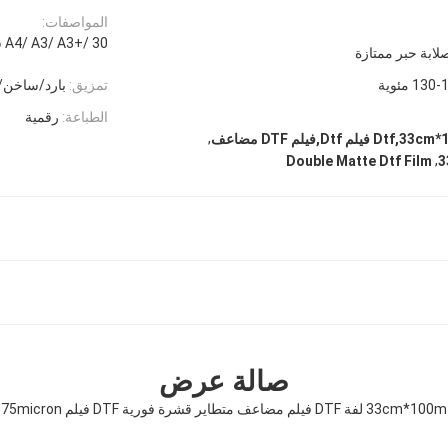
المواصفات:
A4/ A3/ A3+/ 30 سم / 33 سم / 42 سم / 60 سم / 120 سم * 100 متر
لابة حبر ممتازة
13 مئوية
تمزيق:
بارد/ساخن/
الطباعة:
رقمية
,
,
Double Matte Dtf Film
3
صالة عرض
33cm*100m لفة DTF فيلم مضاعف متطاير قشرة فورية DTF فيلم 75micron