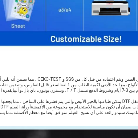
يتم تصنيع فيلم EP D DTF في الصين ويتم اعتماده من قبل كل من GS
فيلم EP D DTF هو لفة فيلم نقل DTF يمكن طباعتها بالحبر الأبيض والتي يتم قشرها على الساخن ، مما
لم
اميمك ستبدو رائعة على أي نسيج. الفيلم متوافق أيضا مع معظم الأقمشة،مما 