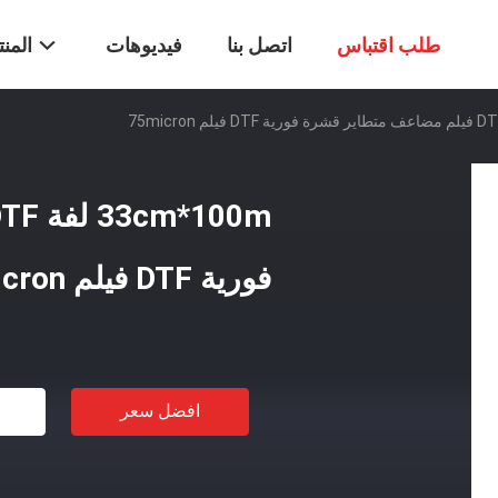
طلب اقتباس
اتصل بنا
فيديوهات
المن
فورية DTF فيلم 75micron
افضل سعر