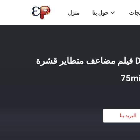
تجات
حول بنا
منزل
33cm*100m لفة DTF فيلم مضاعف متطاير قشرة
البريد بنا