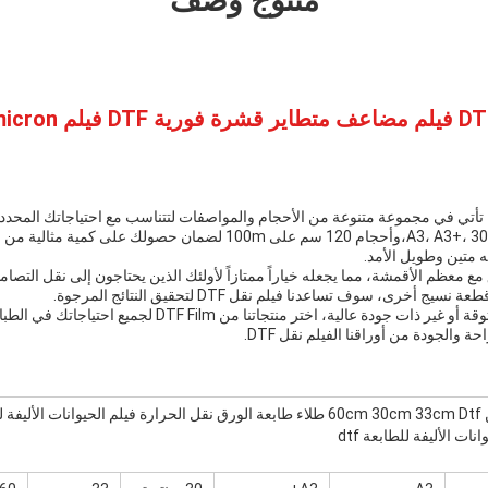
منتوج وصف
A3، A3+، 30cm، 33cm، 42cm، 60cm،وأحجام 120 سم على 100m لضمان حصول
 فيلم DTF متوافق مع معظم الأقمشة، مما يجعله خياراً ممتازاً لأولئك الذين يحتاجون إلى نقل 
أخرى، سوف تساعدنا فيلم نقل DTF لتحقيق النتائج المرجوة.
لا تستقر في منتجات غير موثوقة أو غير ذات جودة عالية، اختر منتجاتنا من m
ة والجودة من أوراقنا الفيلم نقل DTF.
نات الأليفة للطابعة dtf