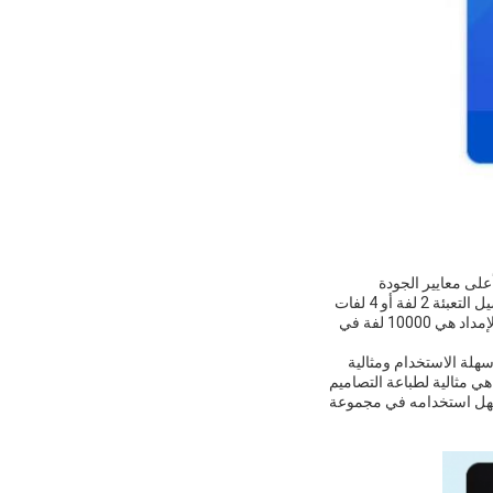
S و OEKO-TEST ، مما يضمن أنه يلبي أعلى معايير الجودة
والسلامة. يتم بيع الفيلم في الألواح ،مع الحد الأدنى لكمية الطلب من 1 لفةالسعر قابل للتفاوض، وتتضمن تفاصيل التعبئة 2 لفة أو 4 لفات
في علبة واحدة. وقت التسليم بين 3-7 أيام وشروط الدفع تشمل T / T، ويسترن يونيون، باي بال،و أليبايقدرة الإمداد هي 10000 لفة في
 يجعلها سهلة الاستخدام ومثالية
جموعة متنوعة من التطبيقات.ضمان أن تكون مناسبة للاستخدام مع مجموعة من الأقمشةأوراق الفيلم DTF هي مثالية لطباعة التصاميم
يسهل استخدامه في مجموعة