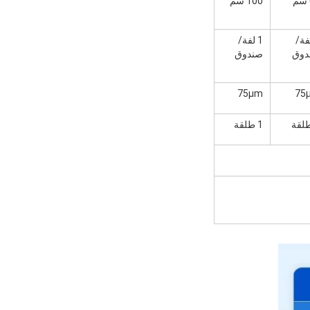
100 سم
لفة/
1 لفة/
دوق
صندوق
75μm
75
1 طلقة