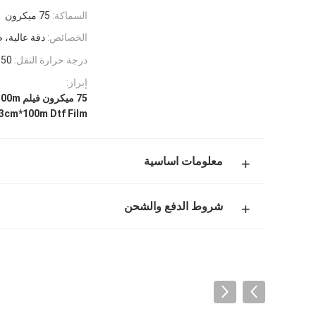
السماكة:
75 ميكرون
الخصائص:
دقة عالية، ص
درجة حرارة النقل:
0-150
إبراز:
75 ميكرون فيلم Dtf,33cm*100m فيلم Dtf,فيلم DTF مضاعف
3cm*100m Dtf Film
معلومات اساسية
شروط الدفع والشحن