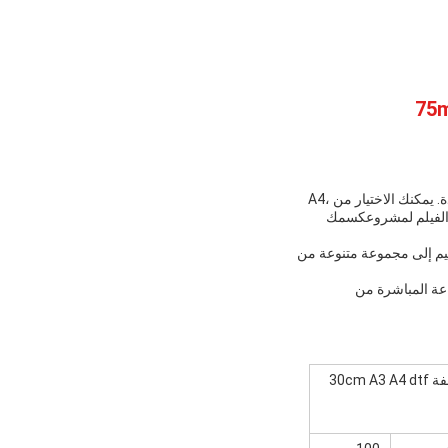
أوراق الفيلم النقل DTF لدينا تأتي في مجموعة متنوعة من الأحجام والمواصفات لتتناسب مع احتياجاتك المحددة. يمكنك الاختيار من A4،
ك على كمية مثالية من الفيلم لمشروعكسمك
التصاميم إلى مجموعة متنوعة من
DTF Fil لجميع احتياجاتك في الطباعة المباشرة من
بيع ساخن 60cm 30cm 33cm Dtf طلاء طابعة الورق نقل الحرارة فيلم الحيوانات الأليفة لفة 30cm A3 A4 dtf