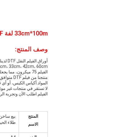
33cm*100m لفة DTF فيلم مضاعف متطاير قشرة فورية DTF فيلم 75micron
وصف المنتج:
الفيلم 75 ميكرون، مما يجعله متين وطويل الأمد.
منتجنا من
المواد.أكياس الكيس، أو أي قطعة نسيج 
الفيلم.اطلب الآن وتجربة الراح
المنتج
طلاء الحيوا
الاسم