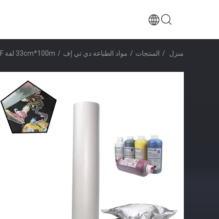
منزل
/
المنتجات
/
مواد الطباعة دي تي إف
/
33cm*100m لفة DTF فيلم مضاعف متطاير قشرة فورية DTF فيلم 75micron