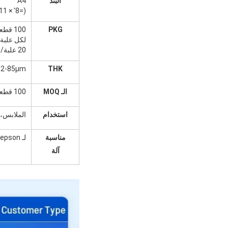
البند
A4
(=8' × 11'')
PKG
100 قط
لكل علبة
20 علبة/بوا
82-85μm
THK
الـ MOQ
100 قطعة
استخدام
الملابس، 
مناسبة
لـ epson وغيرها من آلات نقل DTF
آلة