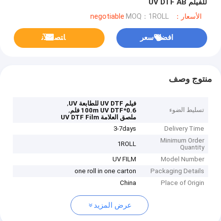
للفيلم UV DTF AB
الأسعار：negotiable
MOQ：1ROLL
افضل سعر
ﺎﺘﺼﻟ ﺍﻶﻧ
منتوج وصف
,
فيلم UV DTF للطابعة UV
تسليط الضوء
,
0.6*100m UV DTF فلم
ملصق العلامة UV DTF Film
3-7days
Delivery Time
Minimum Order
1ROLL
Quantity
UV FILM
Model Number
one roll in one carton
Packaging Details
China
Place of Origin
عرض المزيد