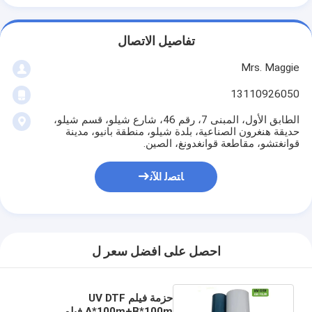
تفاصيل الاتصال
Mrs. Maggie
13110926050
الطابق الأول، المبنى 7، رقم 46، شارع شيلو، قسم شيلو،
حديقة هنغرون الصناعية، بلدة شيلو، منطقة بانيو، مدينة
قوانغتشو، مقاطعة قوانغدونغ، الصين.
ﺎﺘﺼﻟ ﺍﻶﻧ
احصل على افضل سعر ل
حزمة فيلم UV DTF
A*100m+B*100m فيلم