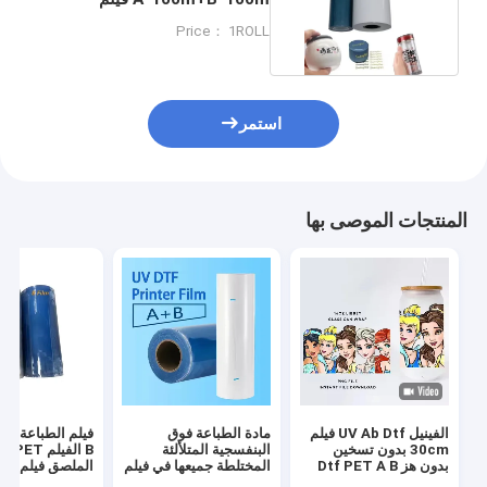
0.6*100m للفيلم UV DTF AB
Price： 1ROLL
استمر
المنتجات الموصى بها
الفينيل UV Ab Dtf فيلم
مادة الطباعة فوق
30cm بدون تسخين
البنفسجية المتلألئة
B الفيلم T
بدون هز Dtf PET A B
المختلطة جميعها في فيلم
الملصق فيلم 30 سم
فيلم نقل
نقل UV Dtf واحد