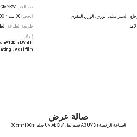
نوع الحبر:
CMYKW + حبر فانيش للأشعة فوق البنفسجية
زجاج، السيراميك، الورق، الورق المقوى
الحجم:
30 سم * 100 م / 60 سم * 100 م / A4 / A3
لأمد
طريقة الطباعة:
الط
إبراز:
30cm*100m UV dtf فلم,الطباعة الرقمية لفيلم UV dtf,فيلم F
inting uv dtf film
صالة عرض
الطباعة الرقمية A3 UV Dt فيلم نقل UV Ab Dtf فيلم 30cm*100m