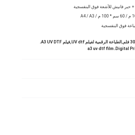
باعة فوق البنفسجية
,
A3 UV DT
,
a3 uv dtf film
Digital Pr