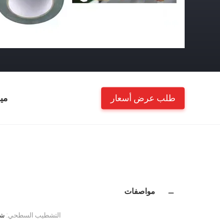
طلب عرض أسعار
مي
مواصفات
التشطيب السطحي:
شف