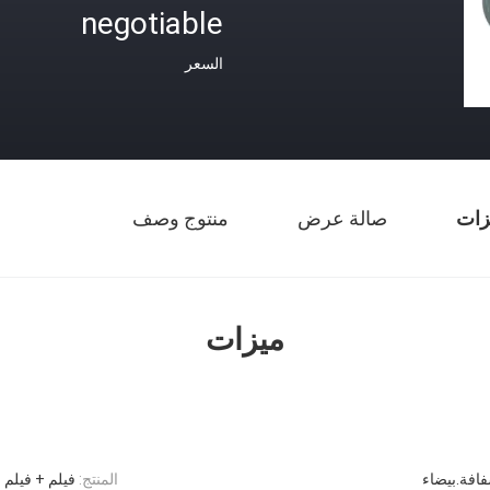
negotiable
السعر
زات
صالة عرض
منتوج وصف
ميزات
افة.بيضاء
المنتج:
فيلم + فيلم B = مجموعة واحدة