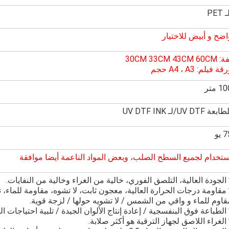
 PET
اضح و أبيض للاختيار
30CM 33CM 43CM 60CM
قة فيلم: A4 ، A3 حجم
1 متر
بعة UV DTF/لـ UV DTF INK
 يو
ستخدام لجميع السطح الصلب، وبعض المواد الناعمة أيضا موافقة
 الجودة العالية، التلصق الفوري، خالية من الغراء وخالية من النفايات.
 مقاومة درجات الحرارة العالية، معجون ثابت، لا تشوه، مقاومة للماء، ت
قاوم للماء و واقي من الشمس / لا تشويه حولها / لزجة قوية.
 الطباعة فوق البنفسجية / إعادة إنتاج الألوان الجيدة / تلبية احتياجات 
 الغراء اللاصق لجهاز الترقية هو أكثر صلابة.