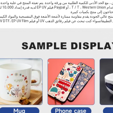
أيام. يم
يحتاجون إلى منتج بكميات كبيرة.
تام، EP UV Film هو منتج عالي الجودة يقدم مقاومة ممتازة لأشعة الأشعة فوق البنفسجية والمواد 
 تبحث عن فيلم رقائق الذهب UV أو فيلم UV DTF، EP UV Film حصلت لك مغطاة.