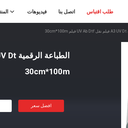
طلب اقتباس
اتصل بنا
فيديوهات
المن
30c
30cm*100m
افضل سعر