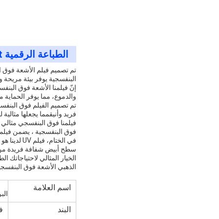
الطباعة الرقمية a3 uv dt فيلم نقل uv ab dtf فيلم 30cm*100m
تم تصميم فيلم الأشعة فوق ا
البنفسجية يوفر بيئة مريحة و
إنّ فيلمنا الأشعة فوق البن
والدموع، مما يوفر الحماية من
تم تصميم الفيلم فوق البنفس
فريد وأنيقمما يجعلها مثالية 
فوق البنفسجية ، يضمن فيلمنا
في الختام،
سطح أبيض شفافة فريدة من نو
الخيار المثالي لاحتياجاتك ا
الذهبي الأشعة فوق البنفسجي
اسم العلامة
الب
البند
فيلم