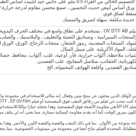
لتصميم الخالي من الغراء 0.5 ملم على جانبي جيد لتثبيت أساس الطباعة.
سقط لصاق قوي.
 جديدة مكثفة، سهلة لتمزيق والتمسك.
فيلم UV DTF AB ، يستخدم على نطاق واسع في مختلف الحرف اليد
المنتجات السيرامية ، وصناديق التعبئة والتغليف ، والبلاستيك ، والصلب
لمواد، المنتجات المعدنية، رموز الشعار، منتجات الزجاج، الورق، الورق
لجلد، المواد الأكريلية. على سبيل المثال:
لكهربائية، الحقائب، سلاسل المفاتيح، علب القصدير،
ناديق القصدير، وأغلفة الهواتف المحمولة، الخ
ختيار المثالي لأولئك الذين يبحثون عن منتج متين وفعال. إنه مثالي للاستخدام في مجموعة
عن فيلم من رقائق الذهب فوق البنفسجية أو فيلم UV DTF ، EP UV Film لديه تغطيتك.
واحدة من المزايا الرئيسية لفيلم EP UV هي مقاومة الأشعة فوق البنفسجية. وهذا يجعله خيارًا مثاليًا
اللون بمرور الوقت.كما أنه يقدم مقاومة كيميائية ممتازة، مما يعني أنه لن يتلف م
EP UV في مجموعة متنوعة من الألوان ، بما في ذلك الذهب والفضة والفضة الليزر والأحمر. وه
متطلباتك المحددة.الفيلم متاح أيضا في مجموعة من مستويات الخصوصية، مما يجع