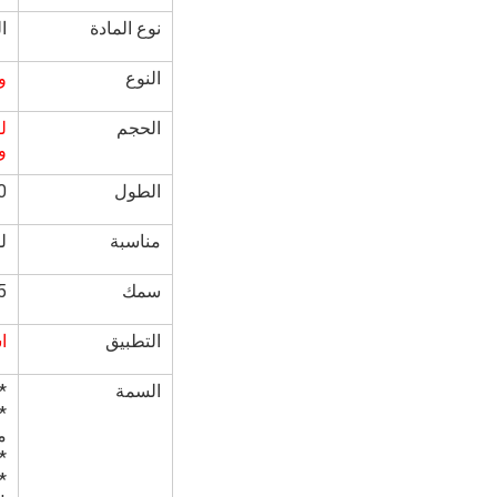
نوع المادة
الـ
النوع
و
الحجم
لفة: 
ور
الطول
00
مناسبة
للطا
سمك
75
التطبيق
ا
السمة
*
*
م
*
*