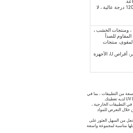
* ورق أساس أبيض حديث التحسين ، صمغ محسن مقاوم لدرجة حرارة 120 درجة عالية ، لا
وية ، ومنتجات الخشب ،
 المقاوم للصدأ
 المقوى، منتجات
كتيبات ملاحظة، أكواب حرارية، فأر، أوعية، علب، أكواب، محافظ، حصائر، أقراص U، الأجهزة
 واسعة من التطبيقات ، بما في
 للاستخدام في التطبيقات الخارجية ،
ن خلال التعرض للمواد
ذا يجعل من السهل العثور على
لها مناسبة لمجموعة واسعة