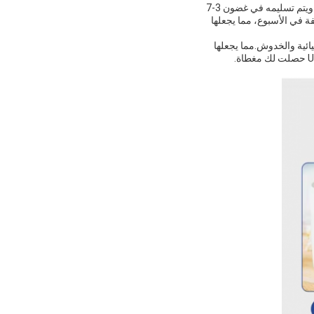
يتم بيع فيلم EP UV في أوراق ، مع الحد الأدنى للكمية الطلبية من ورقة واحدة. يتم تعبئة المنتج في علبة واحدة ويتم تسليمه في غضون 3-7
كن إجراء الدفع باستخدام T / T ، Western Union ، أو Paypal.فيلم EP UV لديه قدرة إمداد 10،000 لفة في الأسبوع، مما يجعلها
الكيميائية والخدوش.مما يجعلها