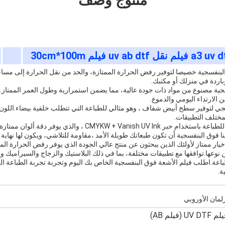
منتوج وصف
لبنفسجية خصيصا لتوفير رفض الحرارة الممتازة، والحد من نقل الحرارة إلى مساح
باردة في منزلك أو مكتبك.
فسجية مصنوع من مواد ذات جودة عالية، مما يضمن استمرارية وطول العمر الممتاز.
 الارتداء اليومي والدموع.
جي لتوفير سطح أبيض شفاف ، وهو مثالي للطباعة التي تتطلب خلفية بيضاء.اللون
لمختلف التطبيقات.
فيلمنا فوق البنفسجي مثالي للطباعة باستخدام حبر YKW + Vanish UV Ink
 فوق البنفسجية أن تكون طبعاتك طويلة الأمد ،مقاومة للتلاشي، ويكون لها نهاية ع
 فيلم UV لدينا هو خيار ممتاز لأولئك الذين يبحثون عن منتج عالي الجودة الذي يوفر رفض الحرارة 
عها.توافقها مع تطبيقات مختلفة، بما في ذلك البلاستيك والزجاج والسيراميك و
لطباعة.اطلب فيلم الأشعة فوق البنفسجية الخاص بك اليوم وتجربة تجربة الطباعة ا
ة.
رلمان الأوروبي
 UV DTF (فيلم AB)