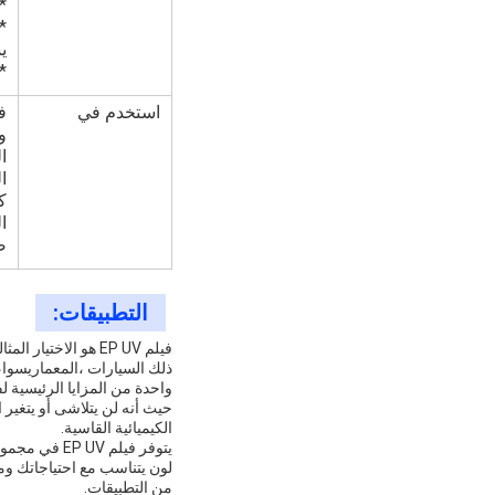
* ا
ي
*
استخدم في
و
ا
ا
ا
ص
التطبيقات:
فيلم EP UV هو الا
ذلك السيارات ،المعماريسواء كنت تبحث 
حيث أنه لن يتلاشى أو يتغير 
الكيميائية القاسية.
يتوفر فيلم 
لون يتناسب مع احتياجاتك و
من التطبيقات.