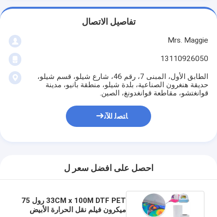
تفاصيل الاتصال
Mrs. Maggie
13110926050
الطابق الأول، المبنى 7، رقم 46، شارع شيلو، قسم شيلو،
حديقة هنغرون الصناعية، بلدة شيلو، منطقة بانيو، مدينة
قوانغتشو، مقاطعة قوانغدونغ، الصين.
ﺎﺘﺼﻟ ﺍﻶﻧ
احصل على افضل سعر ل
33CM x 100M DTF PET رول 75
ميكرون فيلم نقل الحرارة الأبيض