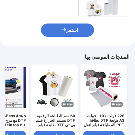
للتصاميم المخصصة
استمر
المنتجات الموصى بها
220 فولت / 110 فولت
60 سم الطباعة الرقمية
s 4m/h
A3 طابعة DTF بطاقة
DTF تسليم الحرارة فيلم
DTF مع مزج ا
PET آلة طباعة فيلم لنقل
بي تي DTF طابعة فيلم
Maintop 6.1 البرنامج
قميص
رجال حذاء قميص قماش
طباعة ورق بي تي