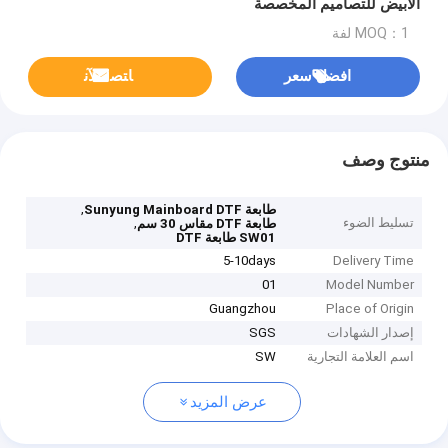
الأبيض للتصاميم المخصصة
MOQ：1 لفة
افضل سعر
ﺎﺘﺼﻟ ﺍﻶﻧ
منتوج وصف
,
طابعة Sunyung Mainboard DTF
تسليط الضوء
,
طابعة DTF مقاس 30 سم
SW01 طابعة DTF
5-10days
Delivery Time
01
Model Number
Guangzhou
Place of Origin
إصدار الشهادات
SGS
اسم العلامة التجارية
SW
عرض المزيد