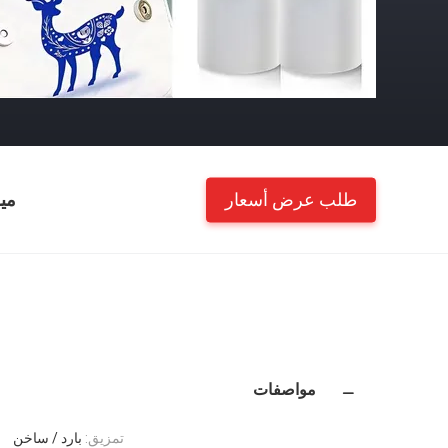
طلب عرض أسعار
مي
مواصفات
تمزيق:
بارد / ساخن