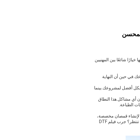
 يجعلها خيارًا شائعًا بين المهنيين
شروعك.في حين أن النهاية
تمزيق الذي يعمل بشكل أفضل لمشروعك.بينما
قل بسلاسة ودون أي مشاكل.هذا النطاق
بحث لإنشاء قمصان مخصصة،
حقائب، أو غيرها من المواد النسيجية،لدينا فيلم DTF يمكن أن تساعدك على تحقيق المظهر الذي تريدهلذا لماذا تنتظر؟ جرب فيلم DTF