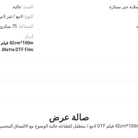
لابة حبر ممتازة
التمدد:
عالية
النوع:
لامع / غير لامع
السماكة:
75 ميكرون
إبراز:
42cm*100m فيلم DTF,فيلم DTF غير مرن,فيلم DTF عالي الوضوح
,
m
Matte DTF Film
صالة عرض
42c فيلم DTF لامع / متطفل للطباعة عالية الوضوح مع الالتصاق المحسن