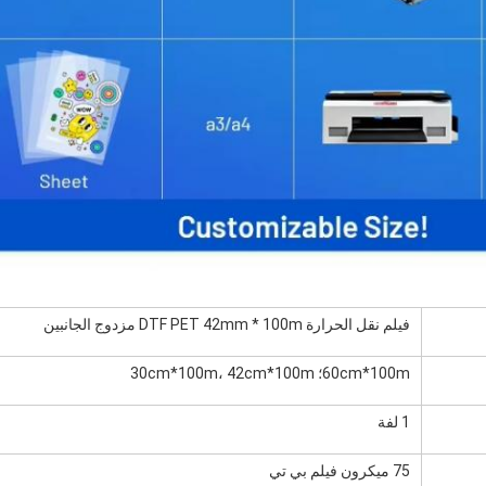
فيلم نقل الحرارة DTF PET 42mm * 100m مزدوج الجانبين
60cm*100m؛ 30cm*100m، 42cm*100m
1 لفة
75 ميكرون فيلم بي تي