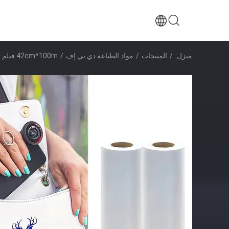
منزل
/
المنتجات
/
مواد الطباعة دي تي إف
/
42cm*100m فيلم DTF لامع / متطفل للطباعة عالية الوضوح مع الالتصاق المحسن