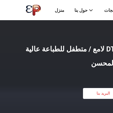
تجات
حول بنا
منزل
42cm*100m فيلم DTF لامع / متطفل للطباعة عالية
المحسن
البريد بنا