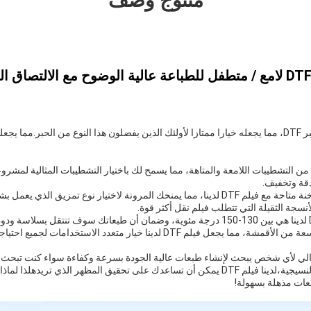
منتوج وصف
فيلم DTF لدينا متوافق مع حبر DTF، مما يجعله خيارا ممتازا لأولئك الذين يفضلون هذا النوع من الحبر.مما
 لدينا في كل من التشطيبات اللامعة والمتاهة، مما يسمح لك باختيار التشطيبات المثالية لم
دقة وتخفيف.
خيارات تمزيق الباردة والساخنة متاحة مع فيلم DTF لدينا، مما يمنحك المرونة لاختيار نوع 
سجة الثقيلة التي تتطلب فيلم نقل أكثر قوة.
درجة حرارة نقل للفيلم DTF لدينا هي بين 130-150 درجة مئوية، وضمان أن طبعاتك سوف تنت
لم DTF لدينا خيار متعدد الاستخدامات لجميع احتياجات الطباعة.
الخيار المثالي لأي شخص يبحث لإنشاء طبعات عالية الجودة بسرعة وكفاءة سواء كنت ت
طبعات مذهلة بسهولة!