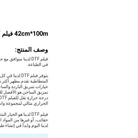
42cm*100m فيلم DTF لامع / متطفل للطباعة عالية الوضوح مع الالتصاق المحسن
وصف المنتج:
في الطباعة.
يتوفر فيلم DTF
المتطاطية تقدم مظهر أكثر 
تمزيق الساخن هو الأفضل للأن
الحراري مثالي لمجموعة واسعة من الأقمشة، مما يجعل في
فيلم DTF لدينا هو 
لدينا اليوم وابدأ في إنشاء 