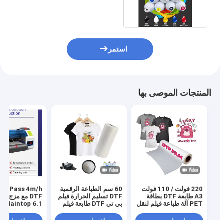
DTF أبيض 1000ml
استمر
المنتجات الموصى بها
220 فولت / 110 فولت
60 سم الطباعة الرقمية
s 4m/h
A3 طابعة DTF بطاقة
DTF تسليم الحرارة فيلم
DTF مع مزج ا
PET آلة طباعة فيلم لنقل
بي تي DTF طابعة فيلم
Maintop 6.1 البرنامج
قميص
رجال حذاء قميص قماش
طباعة ورق بي تي