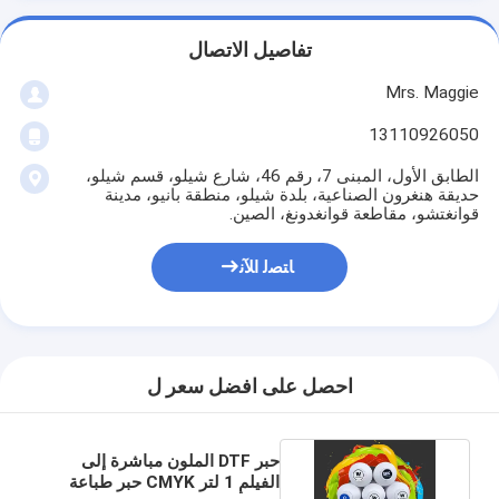
تفاصيل الاتصال
Mrs. Maggie
13110926050
الطابق الأول، المبنى 7، رقم 46، شارع شيلو، قسم شيلو،
حديقة هنغرون الصناعية، بلدة شيلو، منطقة بانيو، مدينة
قوانغتشو، مقاطعة قوانغدونغ، الصين.
ﺎﺘﺼﻟ ﺍﻶﻧ
احصل على افضل سعر ل
حبر DTF الملون مباشرة إلى
الفيلم 1 لتر CMYK حبر طباعة