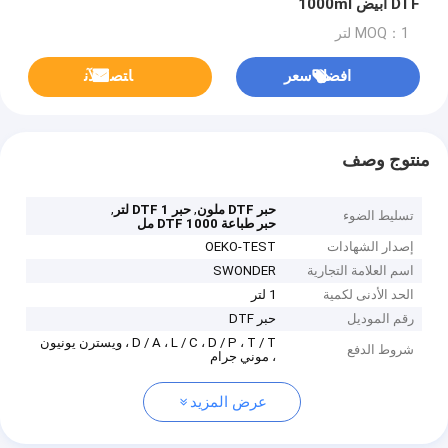
DTF أبيض 1000ml
MOQ：1 لتر
افضل سعر
ﺎﺘﺼﻟ ﺍﻶﻧ
منتوج وصف
,
,
حبر DTF ملون
حبر DTF 1 لتر
تسليط الضوء
حبر طباعة DTF 1000 مل
إصدار الشهادات
OEKO-TEST
اسم العلامة التجارية
SWONDER
الحد الأدنى لكمية
1 لتر
رقم الموديل
حبر DTF
D / A ، L / C ، D / P ، T / T ، ويسترن يونيون
شروط الدفع
، موني جرام
عرض المزيد