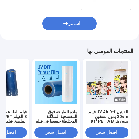
استمر
المنتجات الموصى بها
الفينيل UV Ab Dtf فيلم
مادة الطباعة فوق
30cm بدون تسخين
البنفسجية المتلألئة
B الفيلم T
بدون هز Dtf PET A B
المختلطة جميعها في فيلم
الملصق فيلم 30 سم
فيلم نقل
نقل UV Dtf واحد
للطابعة UV Dtf
افضل سعر
افضل سعر
افضل سع