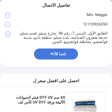
تفاصيل الاتصال
Mrs. Maggie
13110926050
الطابق الأول، المبنى 7، رقم 46، شارع شيلو، قسم شيلو،
حديقة هنغرون الصناعية، بلدة شيلو، منطقة بانيو، مدينة
قوانغتشو، مقاطعة قوانغدونغ، الصين.
ﺎﺘﺼﻟ ﺍﻶﻧ
احصل على افضل سعر ل
60 سم DTF UV فيلم الحيوانات
الأليفة ورقة UV DTF كأس لف
الطباعة الرقمية Ab فيلم