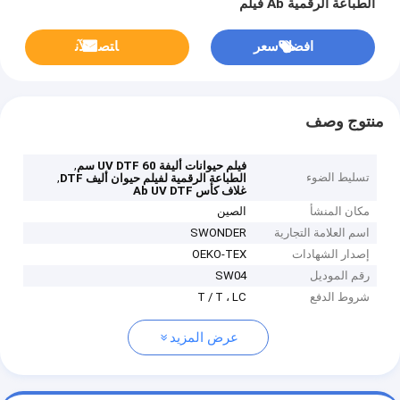
الطباعة الرقمية Ab فيلم
افضل سعر
ﺎﺘﺼﻟ ﺍﻶﻧ
منتوج وصف
,
فيلم حيوانات أليفة UV DTF 60 سم
تسليط الضوء
,
الطباعة الرقمية لفيلم حيوان أليف DTF
غلاف كأس Ab UV DTF
مكان المنشأ
الصين
اسم العلامة التجارية
SWONDER
إصدار الشهادات
OEKO-TEX
رقم الموديل
SW04
شروط الدفع
T / T ، LC
عرض المزيد