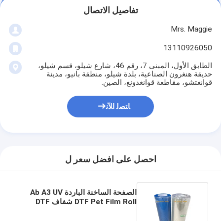
تفاصيل الاتصال
Mrs. Maggie
13110926050
الطابق الأول، المبنى 7، رقم 46، شارع شيلو، قسم شيلو،
حديقة هنغرون الصناعية، بلدة شيلو، منطقة بانيو، مدينة
قوانغتشو، مقاطعة قوانغدونغ، الصين.
ﺎﺘﺼﻟ ﺍﻶﻧ
احصل على افضل سعر ل
الصفحة الساخنة الباردة Ab A3 UV
DTF Pet Film Roll شفاف DTF
Transfer Film 60cm حسب الطلب