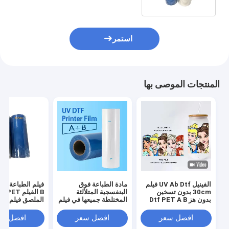
استمر
المنتجات الموصى بها
الفينيل UV Ab Dtf فيلم
مادة الطباعة فوق
30cm بدون تسخين
البنفسجية المتلألئة
B الفيلم T
بدون هز Dtf PET A B
المختلطة جميعها في فيلم
الملصق فيلم 30 سم
فيلم نقل
نقل UV Dtf واحد
للطابعة UV Dtf
افضل سعر
افضل سعر
افضل سع