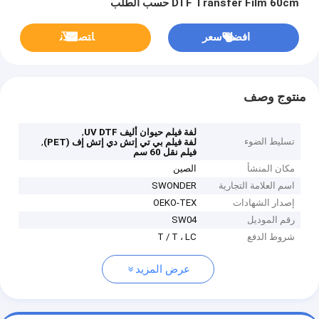
DTF Transfer Film 60cm حسب الطلب
افضل سعر
ﺎﺘﺼﻟ ﺍﻶﻧ
منتوج وصف
,
لفة فيلم حيوان أليف UV DTF
تسليط الضوء
,
لفة فيلم بي تي إتش دي إتش إف (PET)
فيلم نقل 60 سم
مكان المنشأ
الصين
اسم العلامة التجارية
SWONDER
إصدار الشهادات
OEKO-TEX
رقم الموديل
SW04
شروط الدفع
T / T ، LC
عرض المزيد