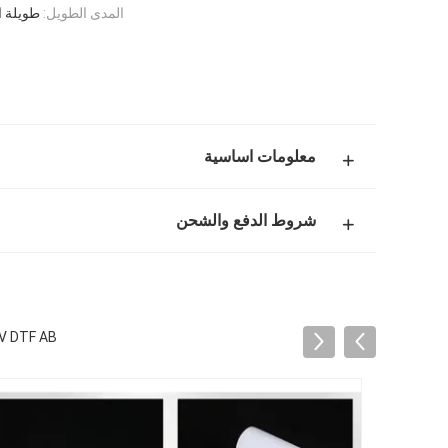
المدى الطويل:
طويلة ا
معلومات اساسية
شروط الدفع والشحن
UV DTF AB فيلم A1 A2 A3 A4 L1800 L805 R1390 6090 UV DTF فيلم نقل ملص