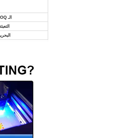
الـ MOQ
التعبئة
البحري