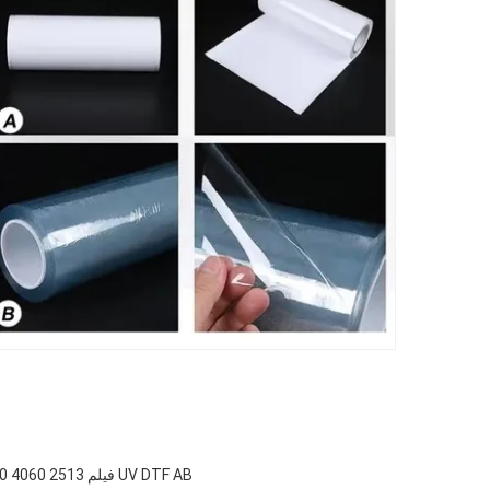
UV DTF AB فيلم A1 A2 A3 A4 L1800 L805 R1390 6090 4060 2513 طابعة UV ملصق نقل