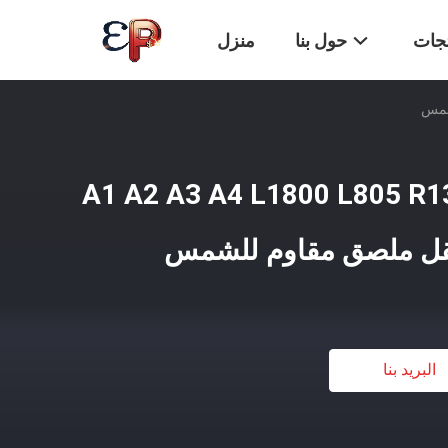
تجات
حول بنا
منزل
UV D فيلم A1 A2 A3 A4 L1800 L805 R1390
البريد بنا