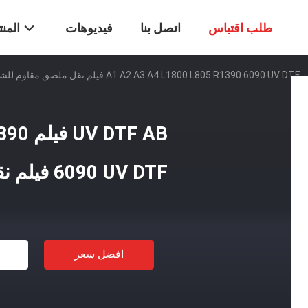
طلب اقتباس
اتصل بنا
فيديوهات
المن
TF AB
6090 UV DTF فيلم نقل ملصق مقاوم للشمس
افضل سعر