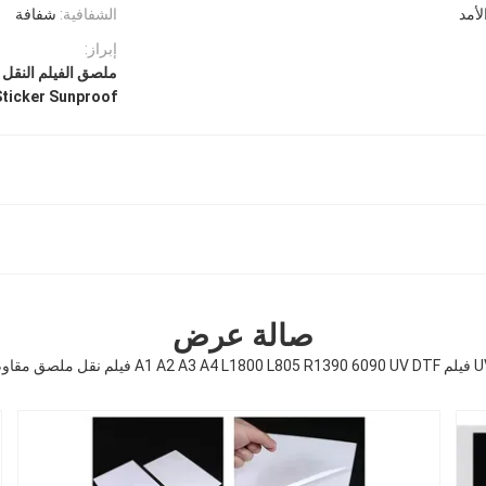
لأمد
الشفافية:
شفافة
إبراز:
ملصق الفيلم النقل A1 UV DTF,ملصق لفيلم نقل UV DTF مقاوم للشمس
Sticker Sunproof
صالة عرض
ق مقاوم للشمس