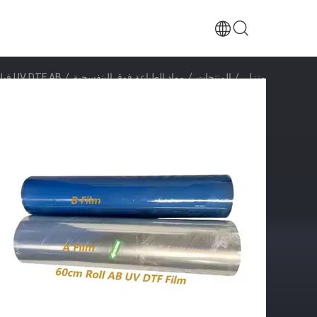
منزل
/
المنتجات
/
مواد الطباعة فوق البنفسجية
/
UV DTF AB فيلم A1 A2 A3 A4 L1800 L805 R1390 6090 UV DTF فيلم نقل ملصق مقاوم للشمس