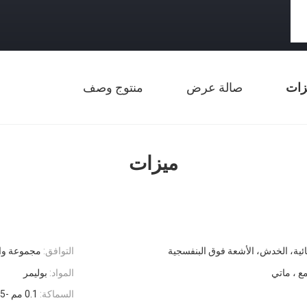
زات
صالة عرض
منتوج وصف
ميزات
يائية، الخدش، الأشعة فوق البنفسجية
التوافق:
مجموعة وا
مع ، ماتي
المواد:
بوليمر
السماكة:
0.1 مم -5 مم