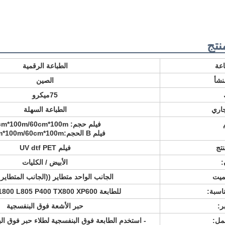
نتج
اعة
الطباعة الرقمية
نشأ
الصين
75ميكرو
جاري
الطباعة السهلة
فيلم حجم: 30cm*100m/60cm*100m
فيلم B الحجم:
m*100m/60cm*100m
تج
فيلم UV dtf PET
:
الأبيض / الكليات
ميت
الجانب الواحد متطاير ((الجانب المتطاير
ناسبة:
للطابعة Epson L1800 L805 P400 TX800 XP600
ر:
حبر الأشعة فوق البنفسجية
مل:
- استخدم الطابعة فوق البنفسجية لطلاء حبر فوق ال