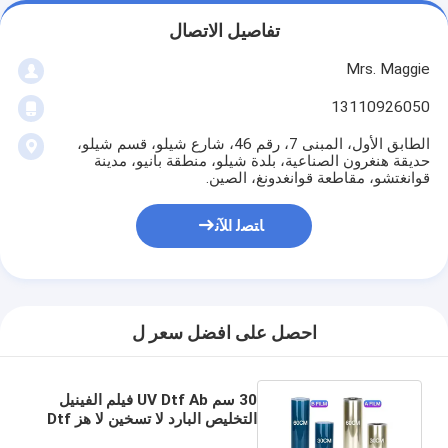
تفاصيل الاتصال
Mrs. Maggie
13110926050
الطابق الأول، المبنى 7، رقم 46، شارع شيلو، قسم شيلو،
حديقة هنغرون الصناعية، بلدة شيلو، منطقة بانيو، مدينة
قوانغتشو، مقاطعة قوانغدونغ، الصين.
ﺎﺘﺼﻟ ﺍﻶﻧ
احصل على افضل سعر ل
30 سم UV Dtf Ab فيلم الفينيل
التخليص البارد لا تسخين لا هز Dtf
PET AB فيلم نقل