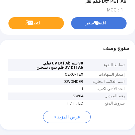
Dtf PET AB فيلم نقل
MOQ：1
افضل سعر
ﺎﺘﺼﻟ ﺍﻶﻧ
منتوج وصف
,
30 سم UV Dtf Ab فيلم
تسليط الضوء
UV Dtf Ab فلم بدون تسخين
إصدار الشهادات
OEKO-TEX
اسم العلامة التجارية
SWONDER
الحد الأدنى لكمية
1
رقم الموديل
SW04
شروط الدفع
T / T ، LC
عرض المزيد