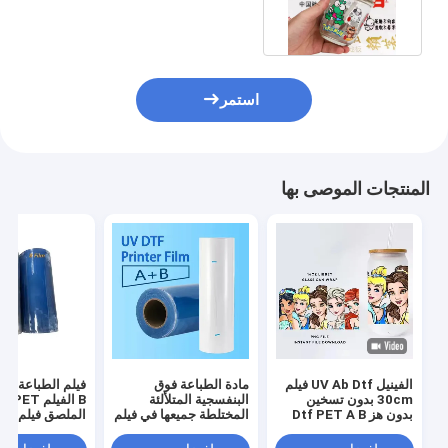
البلاستيكي السيراميكي
استمر
المنتجات الموصى بها
الفينيل UV Ab Dtf فيلم
مادة الطباعة فوق
30cm بدون تسخين
البنفسجية المتلألئة
B الفيلم T
بدون هز Dtf PET A B
المختلطة جميعها في فيلم
الملصق فيلم 30 سم
فيلم نقل
نقل UV Dtf واحد
للطابعة UV Dtf