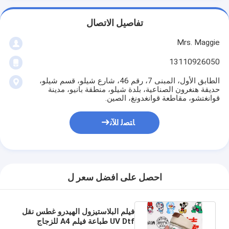
تفاصيل الاتصال
Mrs. Maggie
13110926050
الطابق الأول، المبنى 7، رقم 46، شارع شيلو، قسم شيلو،
حديقة هنغرون الصناعية، بلدة شيلو، منطقة بانيو، مدينة
قوانغتشو، مقاطعة قوانغدونغ، الصين.
ﺎﺘﺼﻟ ﺍﻶﻧ
احصل على افضل سعر ل
فيلم البلاستيزول الهيدرو غطس نقل
UV Dtf طباعة فيلم A4 للزجاج