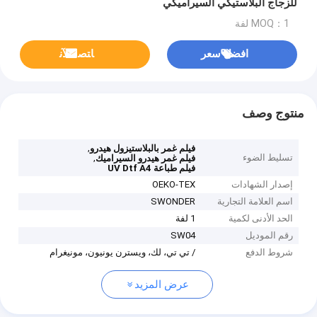
للزجاج البلاستيكي السيراميكي
MOQ：1 لفة
افضل سعر
ﺎﺘﺼﻟ ﺍﻶﻧ
منتوج وصف
,
فيلم غمر بالبلاستيزول هيدرو
تسليط الضوء
,
فيلم غمر هيدرو السيراميك
فيلم طباعة UV Dtf A4
إصدار الشهادات
OEKO-TEX
اسم العلامة التجارية
SWONDER
الحد الأدنى لكمية
1 لفة
رقم الموديل
SW04
شروط الدفع
/ تي تي، لك، ويسترن يونيون، مونيغرام
عرض المزيد