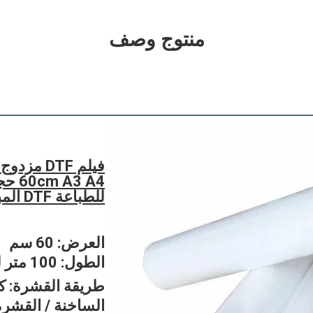
منتوج وصف
A3 A4
للطباعة DTF المباشرة
العرض: 60 سم
الطول: 100 متر لكل لفة
طريقة القشرة: ك
الساخنة / القشرة 