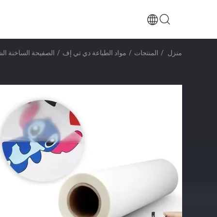
منزل
/
المنتجات
/
مواد الطباعة دي تي إف
/
الصفيحة الساخنة الشفافية 60 سم مت متين مزدوج الجانب الطائرة الحبر بيضاء A3 حيوانات أليف