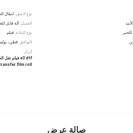
نوع لاصق:
انتقال ال
لأمد
الغسل:
آلة قابل لل
 للحبر
نوع المادة:
فيلم
ن
التوافق:
قطن، بولي
إبراز:
a3 dtf فيلم نقل الحرارة,a3 لفة فيلم تحويل الحرارة,فيلم نقل الحرارة Dtf
transfer film roll
صالة عرض