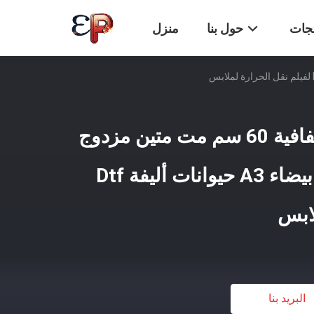
تجات
حول بنا
منزل
الصفيحة الساخنة الشفافية 60 سم مت متين مزدوج
الجانب الطائرة الحبر بيضاء A3 حيوانات أليفة Dtf
لابس
البريد بنا