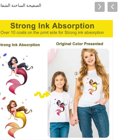
الصفيحة الساخنة الشفافية 60 سم مت متين مزدوج الجانب الطائرة الحبر بيضاء A3 حيوانات أليفة Dtf لفيلم نقل