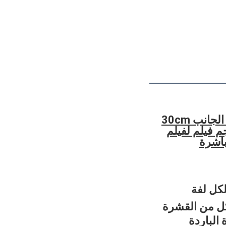
فيلم DTF مزدوج الجانب 30cm
60cm  حجم فيلم لفيلم
ل من القشرة
الباردة