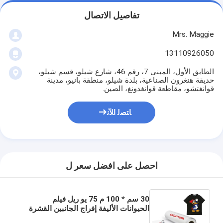
تفاصيل الاتصال
Mrs. Maggie
13110926050
الطابق الأول، المبنى 7، رقم 46، شارع شيلو، قسم شيلو،
حديقة هنغرون الصناعية، بلدة شيلو، منطقة بانيو، مدينة
قوانغتشو، مقاطعة قوانغدونغ، الصين.
ﺎﺘﺼﻟ ﺍﻶﻧ
احصل على افضل سعر ل
30 سم * 100 م 75 يو ريل فيلم
الحيوانات الأليفة إفراج الجانبين القشرة
الباردة القشرة الساخنة الحرارة الشفافة