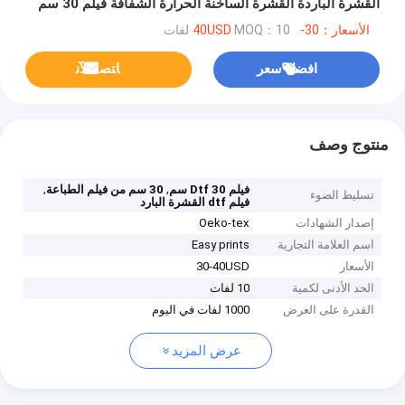
القشرة الباردة القشرة الساخنة الحرارة الشفافة فيلم 30 سم
للقميص DTF
الأسعار：30-40USD
MOQ：10 لفات
افضل سعر
ﺎﺘﺼﻟ ﺍﻶﻧ
منتوج وصف
,
,
فيلم Dtf 30 سم
30 سم من فيلم الطباعة
تسليط الضوء
فيلم dtf القشرة البارد
إصدار الشهادات
Oeko-tex
اسم العلامة التجارية
Easy prints
الأسعار
30-40USD
الحد الأدنى لكمية
10 لفات
القدرة على العرض
1000 لفات في اليوم
عرض المزيد