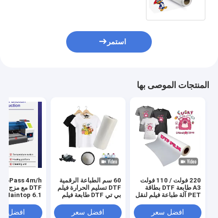
فيلم 30 سم للقميص DTF
استمر
المنتجات الموصى بها
220 فولت / 110 فولت
60 سم الطباعة الرقمية
s 4m/h
A3 طابعة DTF بطاقة
DTF تسليم الحرارة فيلم
DTF مع مزج ا
PET آلة طباعة فيلم لنقل
بي تي DTF طابعة فيلم
Maintop 6.1 البرنامج
قميص
رجال حذاء قميص قماش
طباعة ورق بي تي
افضل سعر
افضل سعر
افضل سع