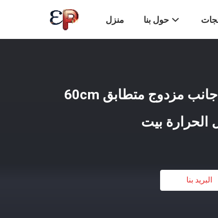
تجات
حول بنا
منزل
75mic DTF فيلم لفة جانب مزدوج متطابق 60cm
البريد بنا