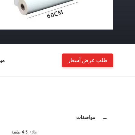
طلب عرض أسعار
مي
مواصفات
طلاء:
4-5 طبقة