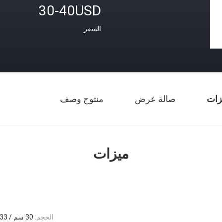
30-40USD
السعر
زات
صالة عرض
منتوج وصف
ميزات
الحجم:
30 سم / 33 سم / 40 سم / 60 سم / 120 سم