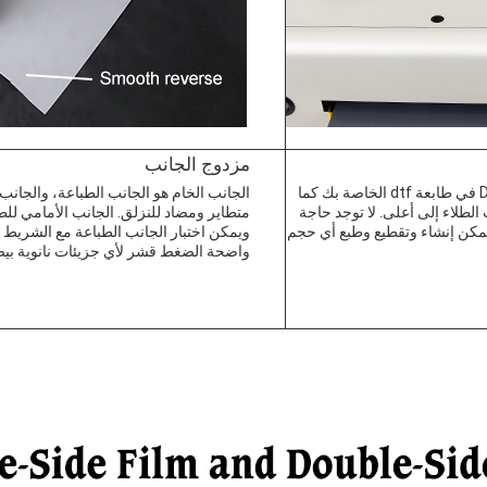
مزدوج الجانب
ببساطة ضع فيلم DTF في طابعة dtf الخاصة بك كما
الجانب الخام هو الجانب الطباعة، والجانب
لطلاء إلى أعلى. لا توجد حاجة
متطاير ومضاد للنزلق. الجانب الأمامي للط
WEE لأنك يمكن إنشاء وتقطيع وطبع أي حجم
ويمكن اختبار الجانب الطباعة مع الشريط
واضحة الضغط قشر لأي جزيئات نانوية بيض