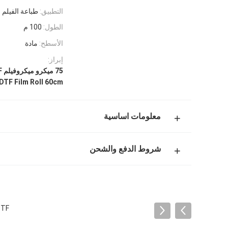
التطبيق:
طباعة الفيلم
الطول:
100 م
الأسطح:
مادة
إبراز:
75 ميكرو ميكروفيلم DTF,طلقة فيلم DTF 60 سم,فيلم نقل الحرارة DTF PET
DTF Film Roll 60cm
معلومات اساسية
شروط الدفع والشحن
75mic DTF فيلم لفة 