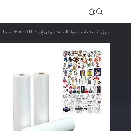
منزل
/
المنتجات
/
مواد الطباعة دي تي إف
/
75mic DTF فيلم لفة جانب مزدوج متطابق 60cm 30cm 33cm فيلم نقل الحرارة بيت