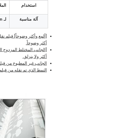
استخدام
المل
آلة مناسبة
لـ Epson وغيرها من آلات نقل DTF
أكثر وضوحاً.
أكثر ولا ينزلق.
الجانب غير المطبوع من فيلم نقل الـ DTF الخاص بنا تم معالجته بشكل خاص ليكون خالياً من الستاتي
النمط الذي تم نقله من فيلم