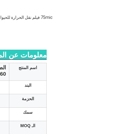
75mic فيلم نقل الحرارة للحيوانات الأليفة فيلم Dtf رول 60cm 30cm الجانب المزدوج مات 30cm 33cm فيلم Dtf
معلومات عن الم
اسم المنتج
60 سم 60cm 60cm*100m DTF PET فيلم للفيلم للطابعة نقل الحرارة
البند
الحزمة
سمك
الـ MOQ