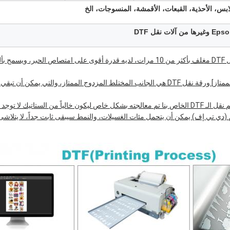
ابس، الأحذية، القبعات، الأقمشة، المنسوجات، الخ
[ألمع وأكثر وضوحاً] فيلم نقل DTF مغلف بأكثر من 10 مرات، لديه قدرة أقوى على امتصاص ال
[الجانب المختلط المزدوج الممتاز] ورقة نقل DTF هي الجانب المختلط المزدوج الممتاز، والتي ي
ك لا توجد بقايا مسحوق بعد الهز
 (دي تي إف) يمكن أن يتحمل مئات الغسيلات، والنمط سيبقى ثابت جداً، لا يتلاشى،