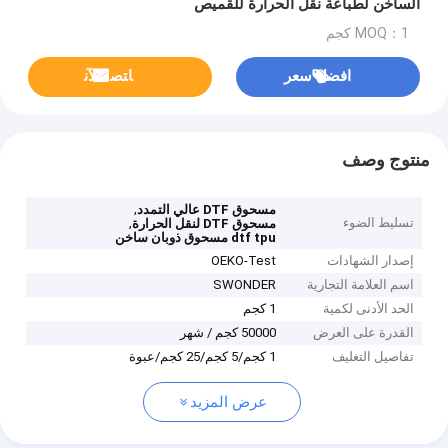
الساخن لطباعة نقل الحرارة للقميص
MOQ：1 كجم
افضل سعر
ﺎﺘﺼﻟ ﺍﻶﻧ
منتوج وصف
,
مسحوق DTF عالي التمدد
تسليط الضوء
,
مسحوق DTF لنقل الحرارة
dtf tpu مسحوق ذوبان ساخن
إصدار الشهادات
OEKO-Test
اسم العلامة التجارية
SWONDER
الحد الأدنى لكمية
1 كجم
القدرة على العرض
50000 كجم / شهر
تفاصيل التغليف
1 كجم/5 كجم/25 كجم/عبوة
عرض المزيد