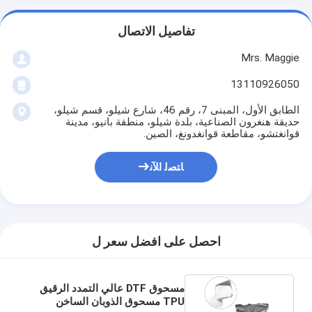
تفاصيل الاتصال
Mrs. Maggie
13110926050
الطابق الأول، المبنى 7، رقم 46، شارع شيلو، قسم شيلو،
حديقة هنغرون الصناعية، بلدة شيلو، منطقة بانيو، مدينة
قوانغتشو، مقاطعة قوانغدونغ، الصين.
ﺎﺘﺼﻟ ﺍﻶﻧ
احصل على افضل سعر ل
مسحوق DTF عالي التمدد الرقيق
TPU مسحوق الذوبان الساخن