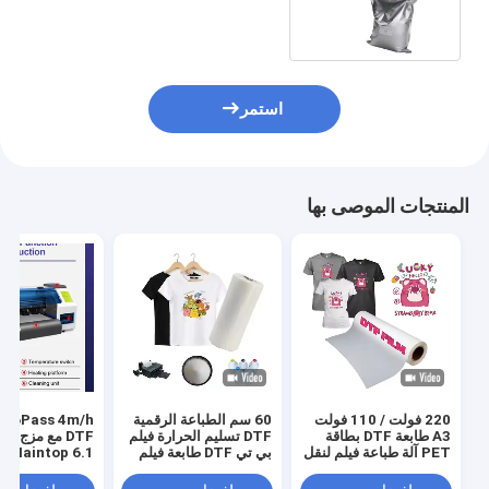
لطباعة نقل الحرارة للقميص
استمر
المنتجات الموصى بها
220 فولت / 110 فولت
60 سم الطباعة الرقمية
s 4m/h
A3 طابعة DTF بطاقة
DTF تسليم الحرارة فيلم
DTF مع مزج ا
PET آلة طباعة فيلم لنقل
بي تي DTF طابعة فيلم
Maintop 6.1 البرنامج
قميص
رجال حذاء قميص قماش
طباعة ورق بي تي