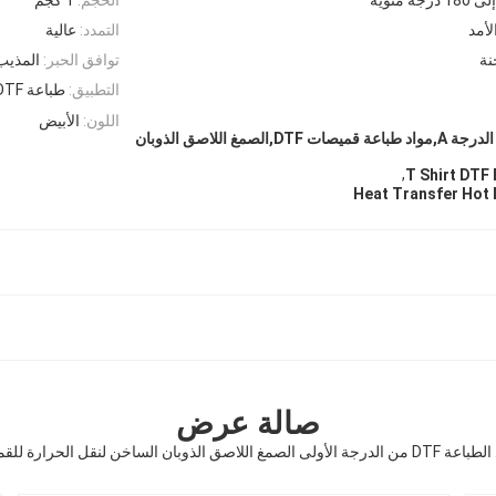
لأمد
التمدد:
عالية
نة
توافق الحبر:
المذيب
التطبيق:
طباعة DTF
اللون:
الأبيض
مواد الطباعة DTF من الدرجة A,مواد طباعة قميصات DTF,الصمغ اللاصق الذوبان
,
T Shirt DTF 
Heat Transfer Hot 
صالة عرض
الأولى الصمغ اللاصق الذوبان الساخن لنقل الحرارة للقميص