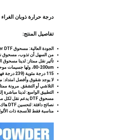
درجة حرارة ذوبان الغراء اللاصق DTF مسحوق لتمرير T- قميص 
تفاصيل المنتج:
الجودة العالية: مسحوق Swonder DTF هو مسحوق نقل متوسط من الجودة العالية، موحدة، وحساسة، ليس من السهل أن تسد الهزاز، و
من السهل أن تذوب، مسحوق نقل DTF لدينا يدعم القشرة الباردة أو القشرة الساخنة، مناسبة لأي
تأثير نقل ممتاز: لدينا مسحوق 
80-200um، ولها جسيمات موحدة، مما يجعل النمط على الملابس ناعمة ومريحة.
115 درجة مئوية (239 درجة فهرنهايت) لمدة 3-4 دقائق
لا يوجد شقوق وأفضل امتداد: مع هذا المسحوق اللاصق dtf لنقل على ا
التلاشي أو التشقق. مرونة ممتازة من مسحوق DTF يمنع التشقق وا
مسحوق DTF يدعم نقل لكل من الأقمشة الداكنة والخفيفة.
نصائح دافئة: لتحسين DTF هاك، يرجى ملاحظة أنه إذا كنت تستخدم الحبر تحسين، A-SUB مسحوق DTF لتحسين
مناسبة فقط للأنسجة ذات الألوان الخفيفة. إذا كنت تست