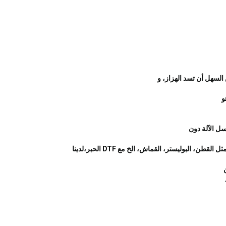
و
التطبيق الواسع: لدينا مباشرة إلى الفيلم مسحوق يعمل مع طابعات DTF وفيلم DTF، ينطبق على أي مادة نسيج، مثل القطن، البوليستر، القماش، الخ مع DTF الحبر،لدينا