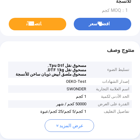
للأنسجة
MOQ：1 كجم
افضل سعر
ﺎﺘﺼﻟ ﺍﻶﻧ
منتوج وصف
,
مسحوق نقل Tpu Dtf
تسليط الضوء
,
مسحوق نقل DTF 1kg
مسحوق ملصق أبيض ذوبان ساخن للأنسجة
إصدار الشهادات
OEKO-Test
اسم العلامة التجارية
SWONDER
الحد الأدنى لكمية
1 كجم
القدرة على العرض
50000 كجم / شهر
تفاصيل التغليف
1 كجم/5 كجم/25 كجم/عبوة
عرض المزيد