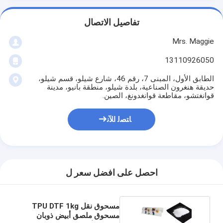
تفاصيل الاتصال
Mrs. Maggie
13110926050
الطابق الأول، المبنى 7، رقم 46، شارع شيلو، قسم شيلو،
حديقة هنغرون الصناعية، بلدة شيلو، منطقة بانيو، مدينة
قوانغتشو، مقاطعة قوانغدونغ، الصين.
ﺎﺘﺼﻟ ﺍﻶﻧ
احصل على افضل سعر ل
مسحوق نقل TPU DTF 1kg
مسحوق ملصق أبيض ذوبان