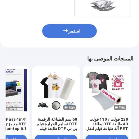
ساخن للأنسجة
استمر
المنتجات الموصى بها
220 فولت / 110 فولت
60 سم الطباعة الرقمية
s 4m/h
A3 طابعة DTF بطاقة
DTF تسليم الحرارة فيلم
DTF مع مزج ا
PET آلة طباعة فيلم لنقل
بي تي DTF طابعة فيلم
Maintop 6.1 البرنامج
قميص
رجال حذاء قميص قماش
طباعة ورق بي تي