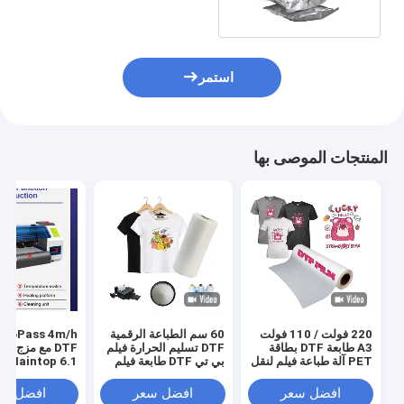
استمر
المنتجات الموصى بها
220 فولت / 110 فولت
60 سم الطباعة الرقمية
s 4m/h
A3 طابعة DTF بطاقة
DTF تسليم الحرارة فيلم
DTF مع مزج ا
PET آلة طباعة فيلم لنقل
بي تي DTF طابعة فيلم
Maintop 6.1 البرنامج
قميص
رجال حذاء قميص قماش
طباعة ورق بي تي
افضل سعر
افضل سعر
افضل سع