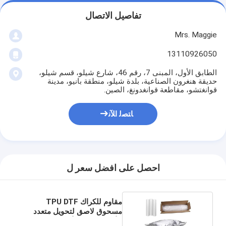
تفاصيل الاتصال
Mrs. Maggie
13110926050
الطابق الأول، المبنى 7، رقم 46، شارع شيلو، قسم شيلو،
حديقة هنغرون الصناعية، بلدة شيلو، منطقة بانيو، مدينة
قوانغتشو، مقاطعة قوانغدونغ، الصين.
ﺎﺘﺼﻟ ﺍﻶﻧ
احصل على افضل سعر ل
مقاوم للكراك TPU DTF
مسحوق لاصق لتحويل متعدد
الأبعاد وطويل الأمد