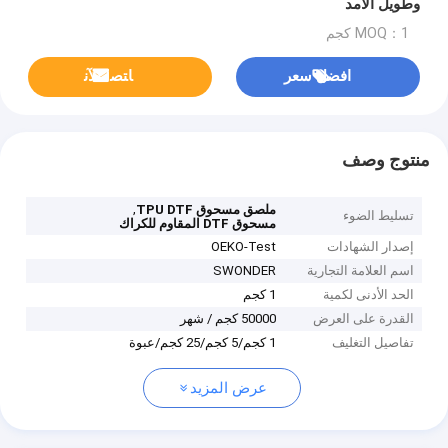
وطويل الأمد
MOQ：1 كجم
افضل سعر
ﺎﺘﺼﻟ ﺍﻶﻧ
منتوج وصف
,
ملصق مسحوق TPU DTF
تسليط الضوء
مسحوق DTF المقاوم للكراك
إصدار الشهادات
OEKO-Test
اسم العلامة التجارية
SWONDER
الحد الأدنى لكمية
1 كجم
القدرة على العرض
50000 كجم / شهر
تفاصيل التغليف
1 كجم/5 كجم/25 كجم/عبوة
عرض المزيد