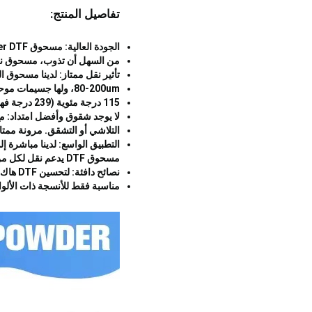
تفاصيل المنتج:
الجودة العالية: مسحوق Swonder DTF هو مسحوق نقل متوسط من الجودة العالية، موحدة، وحساسة، ليس من السهل أن تسد الهزاز، و
من السهل أن تذوب، مسحوق نقل DTF لدينا يدعم القشرة الباردة أو القشرة الساخنة، مناسبة لأي
تأثير نقل ممتاز: لدينا مسحوق 
80-200um، ولها جسيمات موحدة، مما يجعل النمط على الملابس ناعمة ومريحة.
115 درجة مئوية (239 درجة فهرنهايت) لمدة 3-4 دقائق
لا يوجد شقوق وأفضل امتداد: مع هذا المسحوق اللاصق dtf لنقل على ا
التلاشي أو التشقق. مرونة ممتازة من مسحوق DTF يمنع التشقق وا
مسحوق DTF يدعم نقل لكل من الأقمشة الداكنة والخفيفة.
نصائح دافئة: لتحسين DTF هاك، يرجى ملاحظة أنه إذا كنت تستخدم الحبر تحسين، A-SUB مسحوق DTF لتحسين
مناسبة فقط للأنسجة ذات الألوان الخفيفة. إذا كنت تست