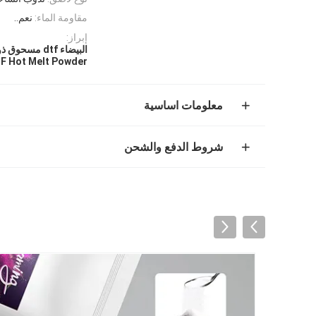
مقاومة الماء:
نعم..
إبراز:
البيضاء dtf مسحوق ذوبان ساخن,Tpu Dtf مسحوق ذوبان ساخن
F Hot Melt Powder
معلومات اساسية
شروط الدفع والشحن