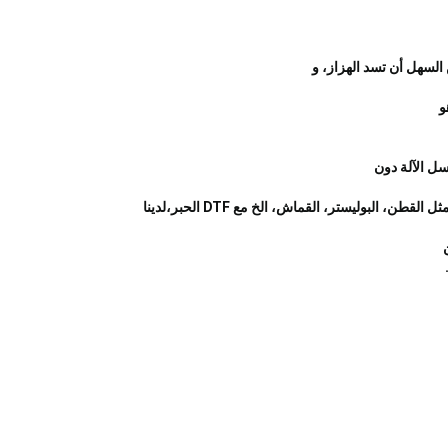
و
التطبيق الواسع: لدينا مباشرة إلى الفيلم مسحوق يعمل مع طابعات DTF وفيلم DTF، ينطبق على أي مادة نسيج، مثل القطن، البوليستر، القماش، الخ مع DTF الحبر،لدينا