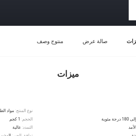
زات
صالة عرض
منتوج وصف
ميزات
نوع المنتج:
مواد الط
رجة مئوية
الحجم:
1 كجم
لأمد
التمدد:
عالية
نة
توافق الحبر:
المذيب