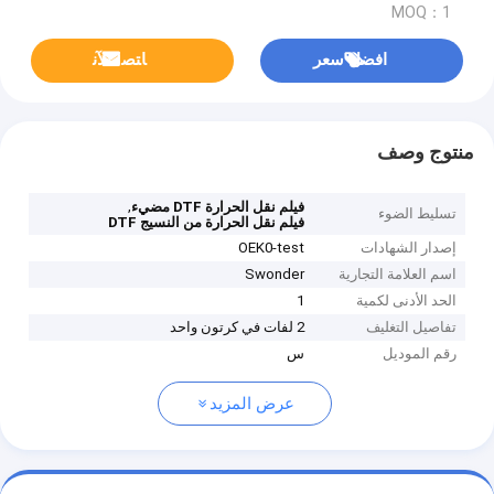
MOQ：1
افضل سعر
ﺎﺘﺼﻟ ﺍﻶﻧ
منتوج وصف
,
فيلم نقل الحرارة DTF مضيء
تسليط الضوء
فيلم نقل الحرارة من النسيج DTF
إصدار الشهادات
OEK0-test
اسم العلامة التجارية
Swonder
الحد الأدنى لكمية
1
تفاصيل التغليف
2 لفات في كرتون واحد
رقم الموديل
س
عرض المزيد