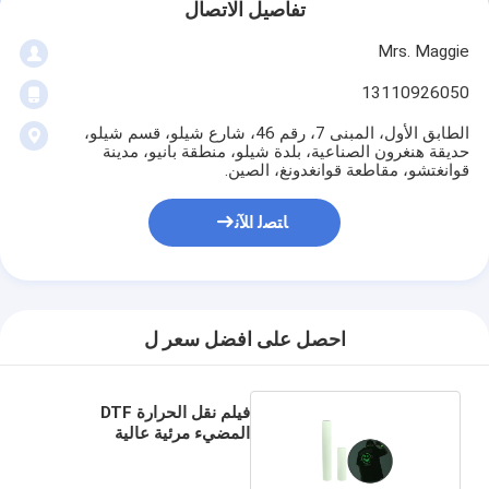
تفاصيل الاتصال
Mrs. Maggie
13110926050
الطابق الأول، المبنى 7، رقم 46، شارع شيلو، قسم شيلو،
حديقة هنغرون الصناعية، بلدة شيلو، منطقة بانيو، مدينة
قوانغتشو، مقاطعة قوانغدونغ، الصين.
ﺎﺘﺼﻟ ﺍﻶﻧ
احصل على افضل سعر ل
فيلم نقل الحرارة DTF
المضيء مرئية عالية
للتطبيقات النسيجية