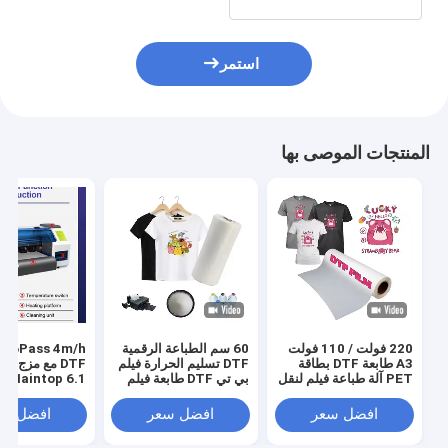
استمر
المنتجات الموصى بها
220 فولت / 110 فولت
60 سم الطباعة الرقمية
s 4m/h
A3 طابعة DTF بطاقة
DTF تسليم الحرارة فيلم
DTF مع مزج ا
PET آلة طباعة فيلم لنقل
بي تي DTF طابعة فيلم
Maintop 6.1 البرنامج
قميص
رجال حذاء قميص قماش
طباعة ورق بي تي
افضل سعر
افضل سعر
افضل سع